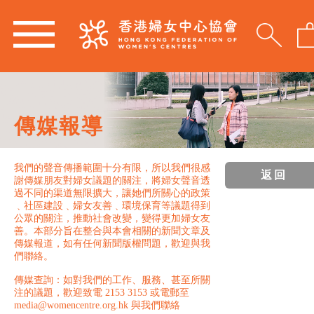
傳媒報導
我們的聲音傳播範圍十分有限，所以我們很感
返回
謝傳媒朋友對婦女議題的關注，將婦女聲音透
過不同的渠道無限擴大，讓她們所關心的政策
﹑社區建設﹑婦女友善﹑環境保育等議題得到
公眾的關注，推動社會改變，變得更加婦女友
善。本部分旨在整合與本會相關的新聞文章及
傳媒報道，如有任何新聞版權問題，歡迎與我
們聯絡。
傳媒查詢：如對我們的工作、服務、甚至所關
注的議題，歡迎致電 2153 3153 或電郵至
media@womencentre.org.hk 與我們聯絡