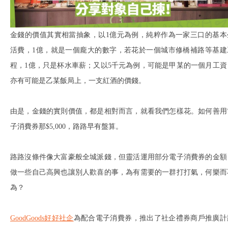
金錢的價值其實相當抽象，以1億元為例，純粹作為一家三口的基本
活費，1億，就是一個龐大的數字，若花於一個城市修橋補路等基建
程，1億，只是杯水車薪；又以5千元為例，可能是甲某的一個月工資
亦有可能是乙某飯局上，一支紅酒的價錢。
由是，金錢的實則價值，都是相對而言，就看我們怎樣花。如何善用
子消費券那$5,000，路路早有盤算。
路路沒條件像大富豪般全城派錢，但靈活運用部分電子消費券的金額
做一些自己高興也讓別人歡喜的事，為有需要的一群打打氣，何樂而
為？
GoodGoods好好社企
為配合電子消費券，推出了社企禮券商戶推廣計