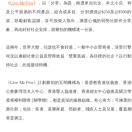
《
Give Me Five
》，以「分享」為題，精選來自社企、本土小店、有
及公平貿易的不同產品，組合成多款、分別價值@$250及@$500的
袋，鼓勵顧客認購，並可按個人取向，揀選心儀的弱勢社群作分享
象，再由好好社企安排，經夥拍的機構逐一分派。
這兩年，世界大變，任誰也不會好過，一般中小企營商者，深受打擊
何況以兼顧社會公益及營商效益「雙重底線」為目標的社企？以行動
持社企，此值最佳時機。
《Give Me Five》計劃夥拍的五間機構為：基督教香港信義會、香
公會麥理浩夫人中心、香港聾人協進會、香港婦女中心協會及關注學
發展權利聯席 [關學聯] ，都是資深的服務組織，有心有力；可揀選的
惠社群，包括：長者、基層家庭、照顧者、殘疾人士及兒童，覆蓋層
算是廣泛。