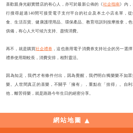
喜歡親身光顧實體店的有心人，亦可於最新公佈的《
社企指南
》內，
行搜尋超過140間可接受電子支付平台的社企及本土小店名單，從
食、生活百貨、健康護理用品、環保產品、教育培訓到按摩推拿，色
俱備，有心人大可傾力支持、盡情消費。
再不，就是購買
社企禮券
，這也善用電子消費券支持社企的另一選擇
禮券使用期較長，消費安排，相對靈活。
因為知足，我們才有條件付出，因為覺醒，我們明白獨樂樂不如眾
樂。人世間真正的喜樂，不關乎「擁有」，重點在「捨得」。自利
他，離苦得樂，就是路路今年生日的絕密分享。
網站地圖