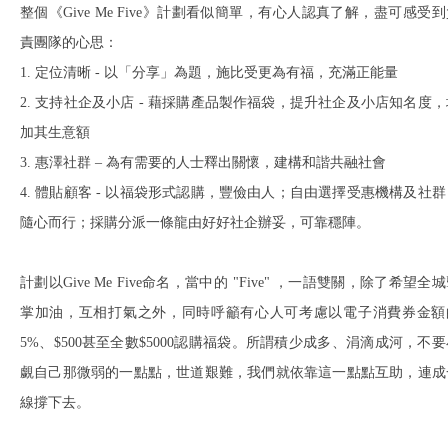
整個《Give Me Five》計劃看似簡單，有心人認真了解，盡可感受
責團隊的心思：
1. 定位清晰 - 以「分享」為題，施比受更為有福，充滿正能量
2. 支持社企及小店 - 藉採購產品製作福袋，提升社企及小店知名度，
加其生意額
3. 惠澤社群 – 為有需要的人士釋出關懷，建構和諧共融社會
4. 體貼顧客 - 以福袋形式認購，豐儉由人；自由選擇受惠機構及社群
隨心而行；採購分派一條龍由好好社企辦妥，可靠穩陣。
計劃以Give Me Five命名，當中的 "Five" ，一語雙關，除了希望全
掌加油，互相打氣之外，同時呼籲有心人可考慮以電子消費券金額
5%、$500甚至全數$5000認購福袋。所謂積少成多、涓滴成河，不要
覷自己那微弱的一點點，世道艱難，我們就依靠這一點點互助，連成
線撐下去。