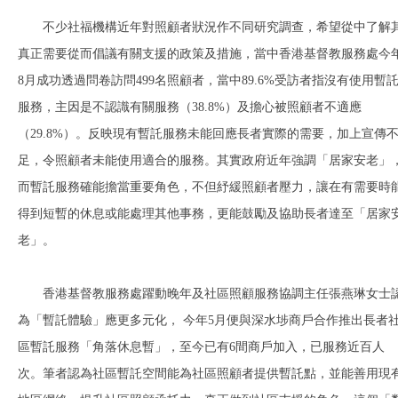
不少社福機構近年對照顧者狀況作不同研究調查，希望從中了解
真正需要從而倡議有關支援的政策及措施，當中香港基督教服務處今
8月成功透過問卷訪問499名照顧者，當中89.6%受訪者指沒有使用暫
服務，主因是不認識有關服務（38.8%）及擔心被照顧者不適應
（29.8%）。反映現有暫託服務未能回應長者實際的需要，加上宣傳
足，令照顧者未能使用適合的服務。其實政府近年強調「居家安老」
而暫託服務確能擔當重要角色，不但紓緩照顧者壓力，讓在有需要時
得到短暫的休息或能處理其他事務，更能鼓勵及協助長者達至「居家
老」。
香港基督教服務處躍動晚年及社區照顧服務協調主任張燕琳女士
為「暫託體驗」應更多元化， 今年5月便與深水埗商戶合作推出長者
區暫託服務「角落休息暫」，至今已有6間商戶加入，已服務近百人
次。筆者認為社區暫託空間能為社區照顧者提供暫託點，並能善用現