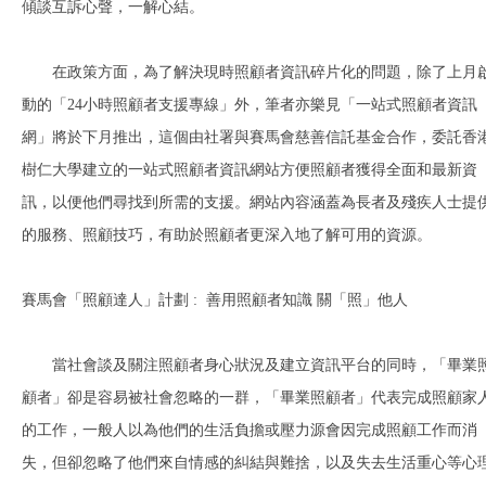
傾談互訴心聲，一解心結。
在政策方面，為了解決現時照顧者資訊碎片化的問題，除了上月
動的「24小時照顧者支援專線」外，筆者亦樂見「一站式照顧者資訊
網」將於下月推出，這個由社署與賽馬會慈善信託基金合作，委託香
樹仁大學建立的一站式照顧者資訊網站方便照顧者獲得全面和最新資
訊，以便他們尋找到所需的支援。網站內容涵蓋為長者及殘疾人士提
的服務、照顧技巧，有助於照顧者更深入地了解可用的資源。
賽馬會「照顧達人」計劃 : 善用照顧者知識 關「照」他人
當社會談及關注照顧者身心狀況及建立資訊平台的同時，「畢業
顧者」卻是容易被社會忽略的一群，「畢業照顧者」代表完成照顧家
的工作，一般人以為他們的生活負擔或壓力源會因完成照顧工作而消
失，但卻忽略了他們來自情感的糾結與難捨，以及失去生活重心等心