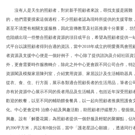
沒有人是天生的照顧者，對於新手照顧者來說，尋找支援是困難
的，他們需要摸索這個過程，不少照顧者認為現時所提供的支援零散
甚至不清楚有相關支援服務，因此宣傳教育及社區推廣十分重要， 坊
也陸續出現一些整合照顧者資源的項目或平台，希望為照顧者提供一
式平台以讓照顧者得到合適的資訊，當中2018年成立的明愛賽馬會照
者資源及支援中心便是一個好例子， 中心除了提供諮詢及介紹社區資
外，更會需要時作服務轉介，除此之外中心更會跟不同公司合作，特
資源閣及模擬家居陳列室，介紹實用資源、家居設計及生活輔助器具
從衣、食、住、行方面，展示各類適合照顧長者的生活用品，筆者公
亦有於資源中心展示不同的長者用品及生活輔具，包括近年深受照顧
歡迎的軟餐，以至不同的輔助餵食餐具，以一起向照顧者推廣照護食
化。中心更會定時 治療小組及興趣活動，助照顧者抒緩壓力，發掘個
興趣。設有「解憂花園」為照顧者提供一個舒服及輕鬆的聚腳點，佔
約390平方米，共設有8個分區，當中「護老星語心願牆」，透過同行