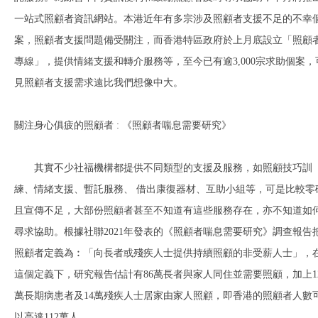
一站式照顧者資訊網站。本港近年有多宗涉及照顧者支援不足的不幸
案，照顧者支援問題備受關注，而香港特區政府於上月底設立「照顧
專線」，提供情緒支援和轉介服務等，至今已有逾3,000宗求助個案，
見照顧者支援需求遠比我們想像中大。
關注身心俱疲的照顧者 : 《照顧者喘息需要研究》
其實不少社福機構都提供不同類型的支援及服務，如照顧技巧訓
練、情緒支援、暫託服務、 借出康復器材、互助小組等，可是比較零
且宣傳不足，大部份照顧者甚至不知道有這些服務存在，亦不知道如
尋求協助。根據社聯2021年發表的《照顧者喘息需要研究》調查報告
照顧者定義為︰「向長者或殘疾人士提供持續照顧的非受薪人士」，
這個定義下，研究報告估計有86萬長者與家人同住並需要照顧，加上1
萬長期病患者及14萬殘疾人士居家由家人照顧，即香港的照顧者人數
以高達112萬人。