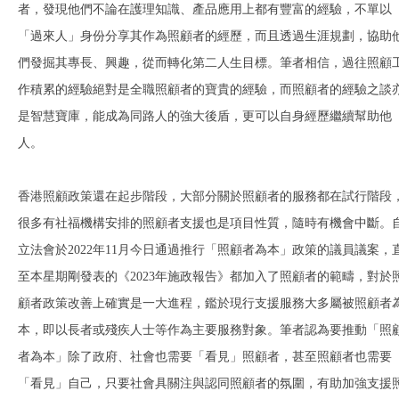
者，發現他們不論在護理知識、產品應用上都有豐富的經驗，不單以
「過來人」身份分享其作為照顧者的經歷，而且透過生涯規劃，協助
們發掘其專長、興趣，從而轉化第二人生目標。筆者相信，過往照顧
作積累的經驗絕對是全職照顧者的寶貴的經驗，而照顧者的經驗之談
是智慧寶庫，能成為同路人的強大後盾，更可以自身經歷繼續幫助他
人。
香港照顧政策還在起步階段，大部分關於照顧者的服務都在試行階段
很多有社福機構安排的照顧者支援也是項目性質，隨時有機會中斷。
立法會於2022年11月今日通過推行「照顧者為本」政策的議員議案，
至本星期剛發表的《2023年施政報告》都加入了照顧者的範疇，對於
顧者政策改善上確實是一大進程，鑑於現行支援服務大多屬被照顧者
本，即以長者或殘疾人士等作為主要服務對象。筆者認為要推動「照
者為本」除了政府、社會也需要「看見」照顧者，甚至照顧者也需要
「看見」自己，只要社會具關注與認同照顧者的氛圍，有助加強支援