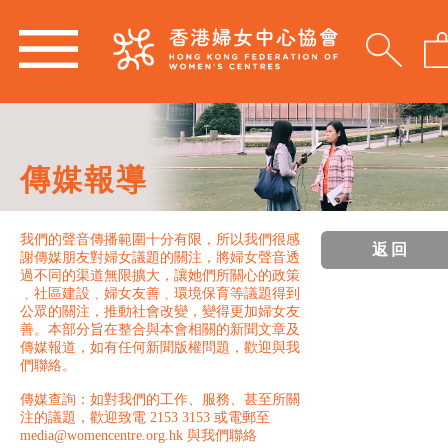
傳媒報導
我們的聲音傳播範圍十分有限，所以我們很感
返回
謝傳媒朋友對婦女議題的關注，將婦女聲音透
過不同的渠道無限擴大，讓她們所關心的政策
﹑社區建設﹑婦女友善﹑環境保育等議題得到
公眾的關注，推動社會改變，變得更加婦女友
善。本部分旨在整合與本會相關的新聞文章及
傳媒報道，如有任何新聞版權問題，歡迎與我
們聯絡。
傳媒查詢：如對我們的工作、服務、甚至所關
注的議題，歡迎致電 2153 3153 或電郵至
media@womencentre.org.hk 與我們聯絡