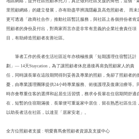
地區網絡，提升社區照顧承托力，真正做到社區支援的角色，這個「
里照顧網絡」的建立發展，亦有助盡早辨識隱蔽及高危照顧者。 而未
更可透過「政商社合作」推動社區暫託服務，與社區上各個持份者肯
照顧者的身份及付出，對商家而言亦是非常有意義的企業社會責任項
目，有助締造照顧者友善社區。
筆者工作的長者生活社區近年亦積極推廣「短期護理住宿暫託計
劃」— 14天Staycation，為了讓照顧者休息過後再肩負照顧家人的責
任，同時讓長輩在這段期間得到妥善及專業的照顧，免卻了照顧者的
憂，由專業護理團隊提供24小時專業服務、術後護理及復康治療等。
時亦會尊重住客的選擇和起居生活習慣，務求令長輩在住宿期間舒適
在，短暫的住宿期滿後﹐長輩便可重返家中居住﹐留在熟悉社區生活
以助長者活在社區，以達至「居家安老」。
全方位照顧者支援 : 明愛賽馬會照顧者資源及支援中心