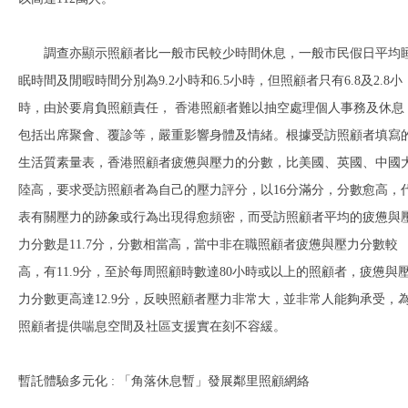
調查亦顯示照顧者比一般市民較少時間休息，一般市民假日平均
眠時間及閒暇時間分別為9.2小時和6.5小時，但照顧者只有6.8及2.8小
時，由於要肩負照顧責任， 香港照顧者難以抽空處理個人事務及休息
包括出席聚會、覆診等，嚴重影響身體及情緒。根據受訪照顧者填寫
生活質素量表，香港照顧者疲憊與壓力的分數，比美國、英國、中國
陸高，要求受訪照顧者為自己的壓力評分，以16分滿分，分數愈高，
表有關壓力的跡象或行為出現得愈頻密，而受訪照顧者平均的疲憊與
力分數是11.7分，分數相當高，當中非在職照顧者疲憊與壓力分數較
高，有11.9分，至於每周照顧時數達80小時或以上的照顧者，疲憊與
力分數更高達12.9分，反映照顧者壓力非常大，並非常人能夠承受，
照顧者提供喘息空間及社區支援實在刻不容緩。
暫託體驗多元化 : 「角落休息暫」發展鄰里照顧網絡