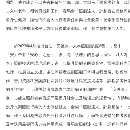
問題，他們或走不出失去長輩的悲傷，加上大部份「畢業照顧者」或
步入中老年，很難再找到工作。賽馬會「照顧達人」計劃旨在服務照
者身心健康，讓他們不會因照顧者責任而與社會脫節；更希望提升他
的日常護理知識水平，方便日後重返職場工作，發展規劃第二人生。
於2022年4月推出首屆「安護員—人本照顧護理課程」，當中
「安」帶有「安心」之意﹐「護」是「護理」的意思，這個「以人為
本」照顧模式的護理課程，進一步提升照顧者的專業性。當中課程內
包括：推廣自立支援、協助照顧者規劃照顧日常與自我發展、軟餐制
作、善用資訊科技認識社區資源和發展社區支援網絡等，課程參考日
的介護福祉士，讓照顧者成為專門為照顧者服務的行業 —「安護員」
進一步建立照顧者身份認同及提升社會上及職場上的認受性， 有助增
投身長期照顧行業的人士服務社區，全因「照顧達人」計劃相信︰「
顧工作不應因為照顧責任與社區及社會脫節。」而筆者經營的長者復
及生活用品專門店亦有聘用完成「賽馬會照顧達人計劃」課程的照顧