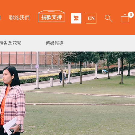
0
捐款支持
們
聯絡我們
繁
EN
預告及花絮
傳媒報導