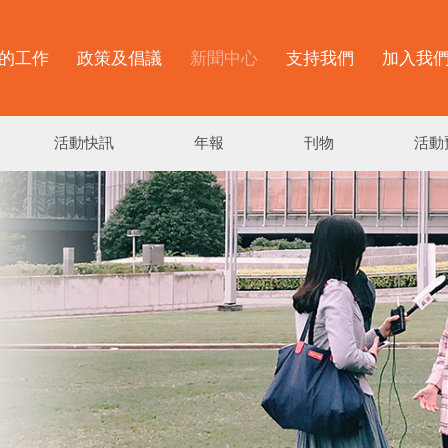
的工作
政策及倡議
新聞中心
支持我們
加入我
活動快訊
年報
刊物
活動