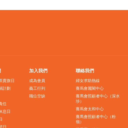
們
加入我們
聯絡我們
界區賣旗日
成為會員
婦女求助熱線
捐計劃
義工行列
賽馬會麗閣中心
職位空缺
賽馬會照顧者中心（深水
埗）
責任
賽馬會太和中心
休息日
賽馬會照顧者中心（粉
日
嶺）
鬆日