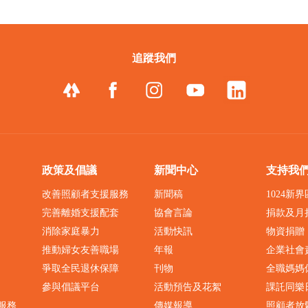
追蹤我們
政策及倡議
新聞中心
支持我
改善照顧者支援服務
新聞稿
1024新
完善離婚支援配套
協會言論
捐款及月
消除家庭暴力
活動快訊
物資捐贈
推動婦女友善職場
年報
企業社會
爭取全民退休保障
刊物
全職媽媽
參與倡議平台
活動預告及花絮
課託同樂
服務
傳媒報導
照顧者放