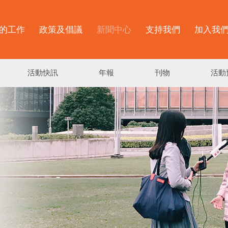
的工作
政策及倡議
新聞中心
支持我們
加入我
活動快訊
年報
刊物
活動