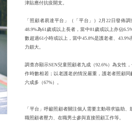
津貼應付抗疫開支。
「照顧者易達平台」（「平台」）2月22日發佈調查
48.9%為61歲或以上長者，當中81歲或以上亦佔6.5
數超過61小時或以上，當中45.8%是護老者、43.
力頗大。
調查亦顯示SEN兒童照顧者九成（92.6%）為女性
作時數相若；以老護老的情況嚴重，護老者照顧同齡或
六成多（67%）。
「平台」呼籲照顧者關注個人需要主動尋求協助、
職照顧者壓力、在職男士參與直接照顧工作等。