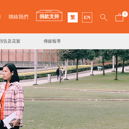
0
捐款支持
們
聯絡我們
繁
EN
預告及花絮
傳媒報導