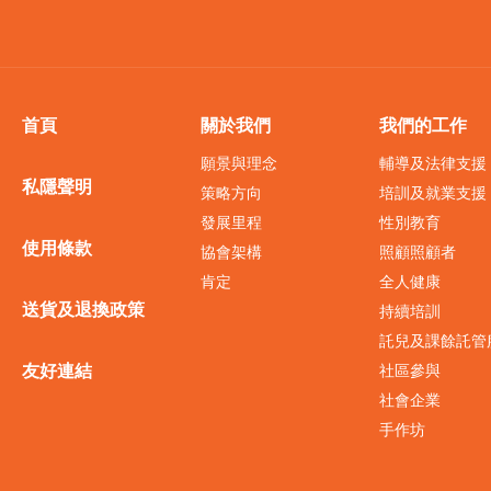
首頁
關於我們
我們的工作
願景與理念
輔導及法律支援
私隱聲明
策略方向
培訓及就業支援
發展里程
性別教育
使用條款
協會架構
照顧照顧者
肯定
全人健康
送貨及退換政策
持續培訓
託兒及課餘託管
友好連結
社區參與
社會企業
手作坊