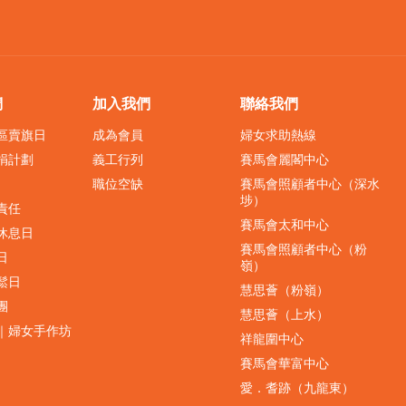
們
加入我們
聯絡我們
界區賣旗日
成為會員
婦女求助熱線
捐計劃
義工行列
賽馬會麗閣中心
職位空缺
賽馬會照顧者中心（深水
埗）
責任
賽馬會太和中心
休息日
賽馬會照顧者中心（粉
日
嶺）
鬆日
慧思薈（粉嶺）
團
慧思薈（上水）
｜婦女手作坊
祥龍圍中心
賽馬會華富中心
愛．耆跡（九龍東）