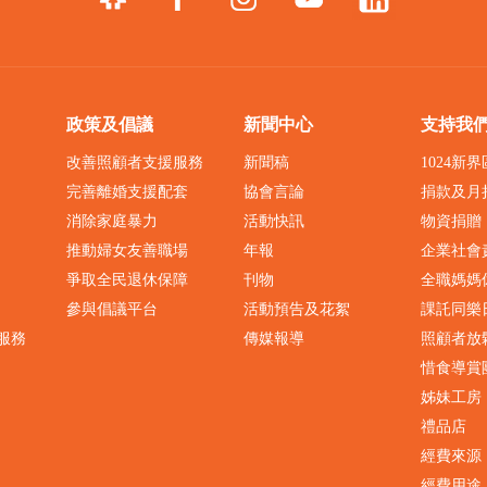
政策及倡議
新聞中心
支持我
改善照顧者支援服務
新聞稿
1024新
完善離婚支援配套
協會言論
捐款及月
消除家庭暴力
活動快訊
物資捐贈
推動婦女友善職場
年報
企業社會
爭取全民退休保障
刊物
全職媽媽
參與倡議平台
活動預告及花絮
課託同樂
服務
傳媒報導
照顧者放
惜食導賞
姊妹工房
禮品店
經費來源
經費用途