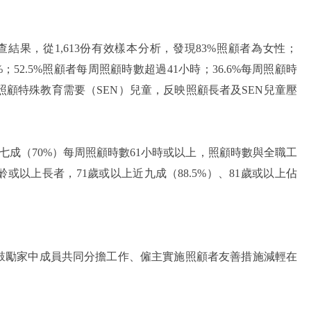
結果，從1,613份有效樣本分析，發現83%照顧者為女性；
%；52.5%照顧者每周照顧時數超過41小時；36.6%每周照顧時
9%照顧特殊教育需要（SEN）兒童，反映照顧長者及SEN兒童壓
，七成（70%）每周照顧時數61小時或以上，照顧時數與全職工
以上長者，71歲或以上近九成（88.5%）、81歲或以上佔
鼓勵家中成員共同分擔工作、僱主實施照顧者友善措施減輕在