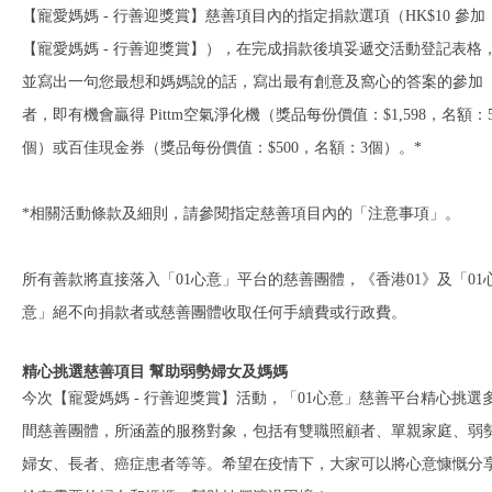
【寵愛媽媽 - 行善迎獎賞】慈善項目內的指定捐款選項（HK$10 參加
【寵愛媽媽 - 行善迎獎賞】），在完成捐款後填妥遞交活動登記表格
並寫出一句您最想和媽媽說的話，寫出最有創意及窩心的答案的參加
者，即有機會贏得 Pittm空氣淨化機（獎品每份價值：$1,598，名額：
個）或百佳現金券（獎品每份價值：$500，名額：3個）。*
*相關活動條款及細則，請參閱指定慈善項目內的「注意事項」。
所有善款將直接落入「01心意」平台的慈善團體，《香港01》及「01
意」絕不向捐款者或慈善團體收取任何手續費或行政費。
精心挑選慈善項目 幫助弱勢婦女及媽媽
今次【寵愛媽媽 - 行善迎獎賞】活動，「01心意」慈善平台精心挑選
間慈善團體，所涵蓋的服務對象，包括有雙職照顧者、單親家庭、弱
婦女、長者、癌症患者等等。希望在疫情下，大家可以將心意慷慨分