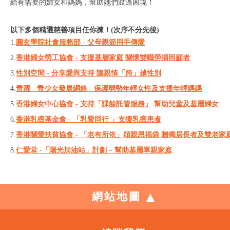
給有需要的婦女和媽媽，幫助她們渡過困境！
以下多個精選慈善項目任你揀！(次序不分先後)
1.
圓玄學院社會服務部 - 父母親節用手傳愛
2.
香港婦女勞工協會 - 支援基層家庭 關懷雙職勞損照顧者
3.
性別空間 - 分享愛與支持 讓親情「跨」越性別
4.
青躍 - 青少女發展網絡 - 保護弱勢年輕女性及支援年輕媽媽
5.
香港婦女中心協會 - 支持「課餘託管服務」 幫助兒童及基層婦女
6.
香港乳癌基金會 - 「乳愛同行 」支援乳癌患者
7.
香港關愛扶貧協會 - 「老有所依」頌親恩福袋 贈獨居長者及雙老家
8.
仁愛堂 -「陽光加油站」計劃 – 幫助基層單親家庭
網站地圖