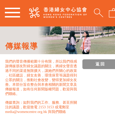
傳媒報導
我們的聲音傳播範圍十分有限，所以我們很感
返回
謝傳媒朋友對婦女議題的關注，將婦女聲音透
過不同的渠道無限擴大，讓她們所關心的政策
﹑社區建設﹑婦女友善﹑環境保育等議題得到
公眾的關注，推動社會改變，變得更加婦女友
善。本部分旨在整合與本會相關的新聞文章及
傳媒報道，如有任何新聞版權問題，歡迎與我
們聯絡。
傳媒查詢：如對我們的工作、服務、甚至所關
注的議題，歡迎致電 2153 3153 或電郵至
media@womencentre.org.hk 與我們聯絡