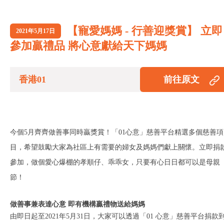
【寵愛媽媽 - 行善迎獎賞】 立即
2021年5月17日
參加贏禮品 將心意獻給天下媽媽
香港01
前往原文
今個5月齊齊做善事同時贏獎賞！「01心意」慈善平台精選多個慈善項
目，希望鼓勵大家為社區上有需要的婦女及媽媽們獻上關懷。立即捐
參加，做個愛心爆棚的孝順仔、乖乖女，只要有心日日都可以是母親
節！
做善事兼表達心意 即有機構贏禮物送給媽媽
由即日起至2021年5月31日，大家可以透過「01 心意」慈善平台捐款