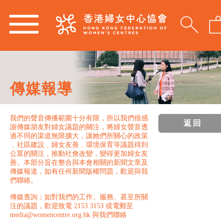
傳媒報導
我們的聲音傳播範圍十分有限，所以我們很感
返回
謝傳媒朋友對婦女議題的關注，將婦女聲音透
過不同的渠道無限擴大，讓她們所關心的政策
﹑社區建設﹑婦女友善﹑環境保育等議題得到
公眾的關注，推動社會改變，變得更加婦女友
善。本部分旨在整合與本會相關的新聞文章及
傳媒報道，如有任何新聞版權問題，歡迎與我
們聯絡。
傳媒查詢：如對我們的工作、服務、甚至所關
注的議題，歡迎致電 2153 3153 或電郵至
media@womencentre.org.hk 與我們聯絡