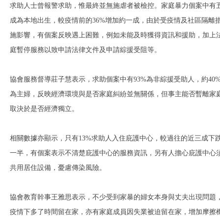
求助人士曾報警求助，惟最終並無施虐者被檢控。家庭暴力個案中有
成為本地出生，較疫情前的36%增加約一成，由於受疫情及社區隔離
施影響，有個案反映遇上困難，例如未能及時獲得資訊和援助，加上
庭暫停服務以致申請法律文件及申請綜援受阻等。
協會服務督導莊子慧表示，求助個案中有93%為非綜援受助人，約40
為主婦，反映經濟環境與是否家庭糾紛並無關係，但事主能否暫離家
取決於是否經濟獨立。
相關數據亦顯示，只有13%求助人入住庇護中心，較過往的近三成下
一半，有個案表示不清楚庇護中心的服務資訊，另有人擔心庇護中心
共用居住設備，憂慮傳染風險。
協會教育幹事王雅思表示，不少受到家暴的婦女本身與丈夫出現問題
疫情下多了時間留在家，亦有家庭成員因失業被迫留在家，增加摩擦