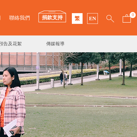
0
捐款支持
們
聯絡我們
繁
EN
預告及花絮
傳媒報導