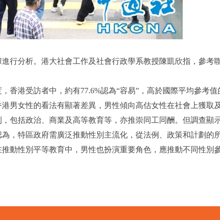
者的數據進行分析。港大社會工作及社會行政學系教授陳凱欣指，參
香港受訪者中，約有77.6%認為“容易”，高於國際平均參考
香港男女性的看法有顯著差異，男性傾向高估女性在社會上獲取
，包括政治、商業及高等教育等，亦推崇同工同酬。但調查顯示，香
認為，特區政府需廣泛推動性別主流化，從法例、政策和計劃的
在推動性別平等教育中，男性也扮演重要角色，應推動不同性別