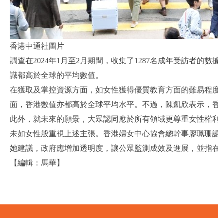
香港中通社圖片
調查在2024年1月至2月期間，收集了1287名成年受訪
識都高於全球的平均數值。
在獲取及掌控資源方面，如女性獲得優質教育方面的難易程度，
面，香港數值亦都高於全球平均水平。不過，陳凱欣表示，
此外，就未來的願景，大眾認同應於所有領域更尊重女性權利
未如女性般重視上述主張。香港婦女中心協會總幹事廖珮珊
她建議，政府應增加透明度，讓公眾監測成效及進展，並指
【編輯：馬華】