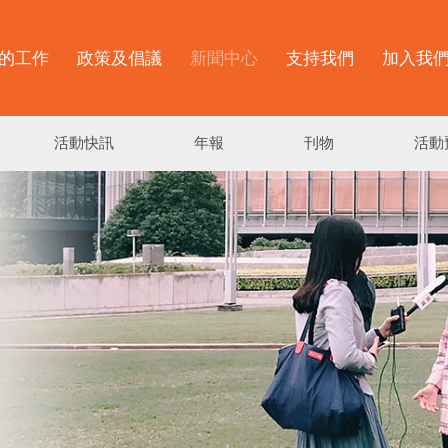
的工作
政策及倡議
新聞中心
支持我們
加入我
活動快訊
年報
刊物
活動