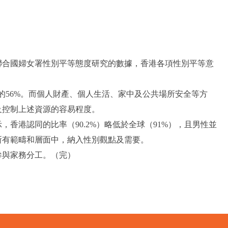
考聯合國婦女署性別平等態度研究的數據，香港各項性別平等意
值的56%。而個人財產、個人生活、家中及公共場所安全等方
及控制上述資源的容易程度。
港認同的比率（90.2%）略低於全球（91%），且男性並
所有範疇和層面中，納入性別觀點及需要。
參與家務分工。（完）