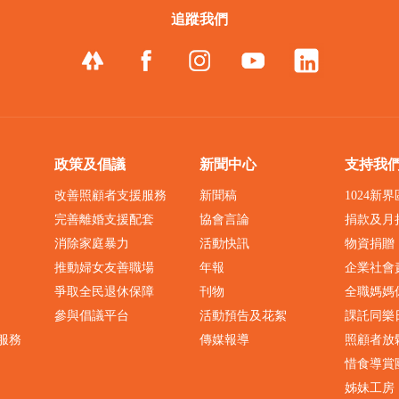
追蹤我們
政策及倡議
新聞中心
支持我
改善照顧者支援服務
新聞稿
1024新
完善離婚支援配套
協會言論
捐款及月
消除家庭暴力
活動快訊
物資捐贈
推動婦女友善職場
年報
企業社會
爭取全民退休保障
刊物
全職媽媽
參與倡議平台
活動預告及花絮
課託同樂
服務
傳媒報導
照顧者放
惜食導賞
姊妹工房