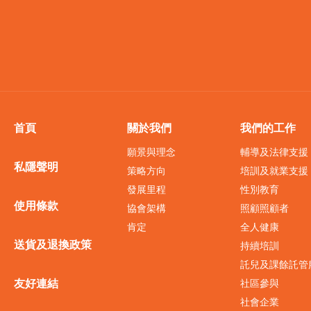
首頁
關於我們
我們的工作
願景與理念
輔導及法律支援
私隱聲明
策略方向
培訓及就業支援
發展里程
性別教育
使用條款
協會架構
照顧照顧者
肯定
全人健康
送貨及退換政策
持續培訓
託兒及課餘託管
友好連結
社區參與
社會企業