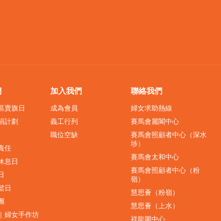
們
加入我們
聯絡我們
界區賣旗日
成為會員
婦女求助熱線
捐計劃
義工行列
賽馬會麗閣中心
職位空缺
賽馬會照顧者中心（深水
埗）
責任
賽馬會太和中心
休息日
賽馬會照顧者中心（粉
日
嶺）
鬆日
慧思薈（粉嶺）
團
慧思薈（上水）
｜婦女手作坊
祥龍圍中心