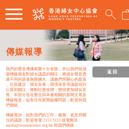
傳媒報導
我們的聲音傳播範圍十分有限，所以我們很感
返回
謝傳媒朋友對婦女議題的關注，將婦女聲音透
過不同的渠道無限擴大，讓她們所關心的政策
﹑社區建設﹑婦女友善﹑環境保育等議題得到
公眾的關注，推動社會改變，變得更加婦女友
善。本部分旨在整合與本會相關的新聞文章及
傳媒報道，如有任何新聞版權問題，歡迎與我
們聯絡。
傳媒查詢：如對我們的工作、服務、甚至所關
注的議題，歡迎致電 2153 3153 或電郵至
media@womencentre.org.hk 與我們聯絡