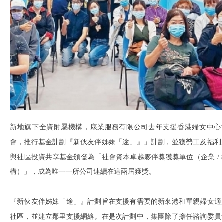
新地旗下全資附屬機構，
康業服務有限公司去年支援香港婦女中心
會，推行基金計劃『新伙友伴姊妹「途」』」計劃，並獲勞工及福利
與社區投資共享基金頒發為「社會資本卓越夥伴獎獲獎單位（企業 / 
構）」，成為唯一一所公司連續在這兩屆獲獎。
『新伙友伴姊妹「途」』計劃旨在支援有需要的新來港和單親婦女適
社區，並建立鄰里支援網絡。在是次計劃中，集團除了擔任諮詢委員