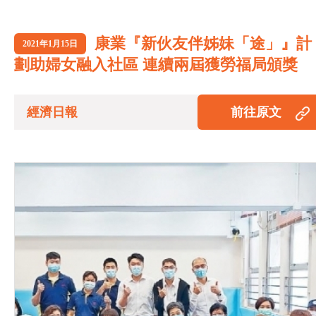
康業『新伙友伴姊妹「途」』計
2021年1月15日
劃助婦女融入社區 連續兩屆獲勞福局頒獎
經濟日報
前往原文