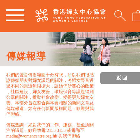
傳媒報導
我們的聲音傳播範圍十分有限，所以我們很感
返回
謝傳媒朋友對婦女議題的關注，將婦女聲音透
過不同的渠道無限擴大，讓她們所關心的政策
﹑社區建設﹑婦女友善﹑環境保育等議題得到
公眾的關注，推動社會改變，變得更加婦女友
善。本部分旨在整合與本會相關的新聞文章及
傳媒報道，如有任何新聞版權問題，歡迎與我
們聯絡。
傳媒查詢：如對我們的工作、服務、甚至所關
注的議題，歡迎致電 2153 3153 或電郵至
media@womencentre.org.hk 與我們聯絡