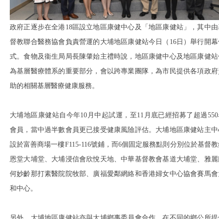
政府正逐步在全港18區設立地區康健中心及「地區康健站」，其中由
督教聯合醫務協會負責營運的大埔地區康健站今日（16日）舉行開幕
式。食物及衞生局局長陳肇始主禮時說，地區康健中心及地區康健站
為基層醫療體系的重要部分，會以跨專業團隊，為市民提供各項政府
助的相關基層醫療健康服務。
大埔地區康健站自今年10月中起試運，至11月底已經招募了超過550
會員，當中過半數會員更已接受健康風險評估。大埔地區康健站主中
設於富善商場一樓F115-116號鋪，而6個固定服務點則分別位於基督教
恩堂大埔堂、大埔浸信會欣悅天地、中華基督教會基道大埔堂、雅麗
何妙齡那打素醫院院牧部、廣福愛鄰網絡和香港婦女中心協會賽馬會
和中心。
另外，大埔地區康健站亦與大埔鄉事委員會合作，在不同的鄉公所提