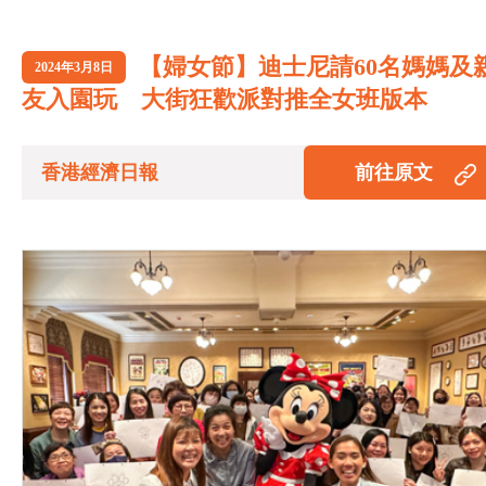
【婦女節】迪士尼請60名媽媽及
2024年3月8日
友入園玩 大街狂歡派對推全女班版本
香港經濟日報
前往原文