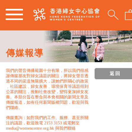
傳媒報導
我們的聲音傳播範圍十分有限，所以我們很感
返回
謝傳媒朋友對婦女議題的關注，將婦女聲音透
過不同的渠道無限擴大，讓她們所關心的政策
﹑社區建設﹑婦女友善﹑環境保育等議題得到
公眾的關注，推動社會改變，變得更加婦女友
善。本部分旨在整合與本會相關的新聞文章及
傳媒報道，如有任何新聞版權問題，歡迎與我
們聯絡。
傳媒查詢：如對我們的工作、服務、甚至所關
注的議題，歡迎致電 2153 3153 或電郵至
media@womencentre.org.hk 與我們聯絡