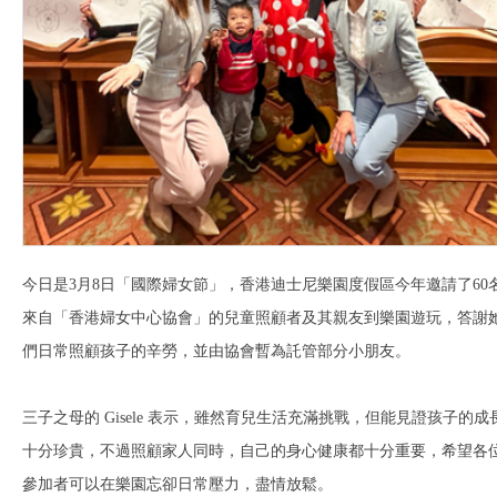
今日是3月8日「國際婦女節」，香港迪士尼樂園度假區今年邀請了60
來自「香港婦女中心協會」的兒童照顧者及其親友到樂園遊玩，答謝
們日常照顧孩子的辛勞，並由協會暫為託管部分小朋友。
三子之母的 Gisele 表示，雖然育兒生活充滿挑戰，但能見證孩子的成
十分珍貴，不過照顧家人同時，自己的身心健康都十分重要，希望各
參加者可以在樂園忘卻日常壓力，盡情放鬆。