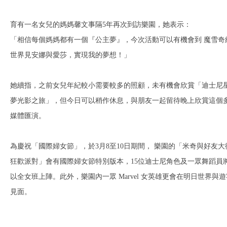
育有一名女兒的媽媽馨文事隔5年再次到訪樂園，她表示：
「相信每個媽媽都有一個『公主夢』，今次活動可以有機會到 魔雪奇
世界見安娜與愛莎，實現我的夢想！」
她續指，之前女兒年紀較小需要較多的照顧，未有機會欣賞「迪士尼
夢光影之旅」，但今日可以稍作休息，與朋友一起留待晚上欣賞這個
媒體匯演。
為慶祝「國際婦女節」，於3月8至10日期間， 樂園的「米奇與好友大
狂歡派對」會有國際婦女節特別版本，15位迪士尼角色及一眾舞蹈員
以全女班上陣。此外，樂園內一眾 Marvel 女英雄更會在明日世界與遊
見面。