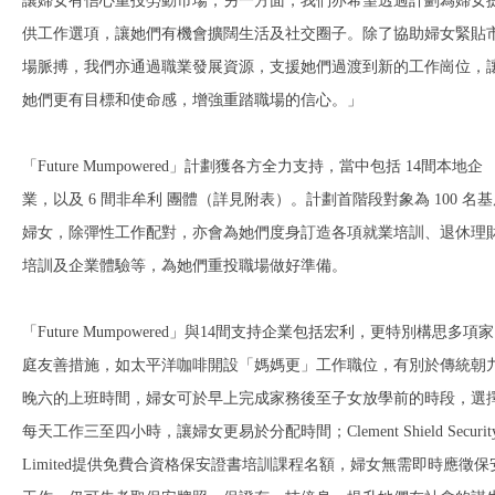
讓婦女有信心重投勞動市場；另一方面，我們亦希望透過計劃為婦女
供工作選項，讓她們有機會擴闊生活及社交圈子。除了協助婦女緊貼
場脈搏，我們亦通過職業發展資源，支援她們過渡到新的工作崗位，
她們更有目標和使命感，增強重踏職場的信心。」
「Future Mumpowered」計劃獲各方全力支持，當中包括 14間本地企
業，以及 6 間非牟利 團體（詳見附表）。計劃首階段對象為 100 名
婦女，除彈性工作配對，亦會為她們度身訂造各項就業培訓、退休理
培訓及企業體驗等，為她們重投職場做好準備。
「Future Mumpowered」與14間支持企業包括宏利，更特別構思多項家
庭友善措施，如太平洋咖啡開設「媽媽更」工作職位，有別於傳統朝
晚六的上班時間，婦女可於早上完成家務後至子女放學前的時段，選
每天工作三至四小時，讓婦女更易於分配時間；Clement Shield Securit
Limited提供免費合資格保安證書培訓課程名額，婦女無需即時應徵保