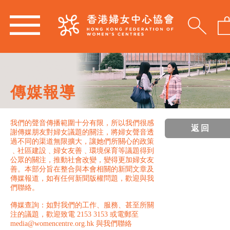
傳媒報導
我們的聲音傳播範圍十分有限，所以我們很感
返回
謝傳媒朋友對婦女議題的關注，將婦女聲音透
過不同的渠道無限擴大，讓她們所關心的政策
﹑社區建設﹑婦女友善﹑環境保育等議題得到
公眾的關注，推動社會改變，變得更加婦女友
善。本部分旨在整合與本會相關的新聞文章及
傳媒報道，如有任何新聞版權問題，歡迎與我
們聯絡。
傳媒查詢：如對我們的工作、服務、甚至所關
注的議題，歡迎致電 2153 3153 或電郵至
media@womencentre.org.hk 與我們聯絡