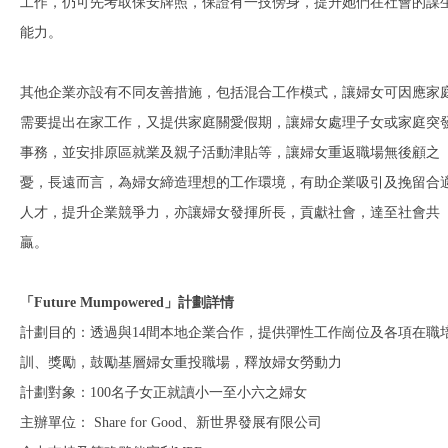
工作，仍可先考取保安牌照，保證有一技傍身，提升她們在社會的謀
能力。
其他企業亦設有不同友善措施，包括混合工作模式，讓婦女可因應家
需要提出在家工作，又提供家庭關愛假期，讓婦女處理子女或家庭突
事務，並安排原區就業及親子活動津貼等，讓婦女重返職場無後顧之
憂，長遠而言，為婦女締造理想的工作環境，有助企業吸引及挽留合
人才，提升企業競爭力，亦讓婦女發揮所長，貢獻社會，達至社會共
贏。
「Future Mumpowered」計劃詳情
計劃目的：透過與14間本地企業合作，提供彈性工作崗位及各項在職
訓、獎勵，鼓勵基層婦女重投職場，釋放婦女勞動力
計劃對象：100名子女正就讀小一至小六之婦女
主辦單位： Share for Good、新世界發展有限公司