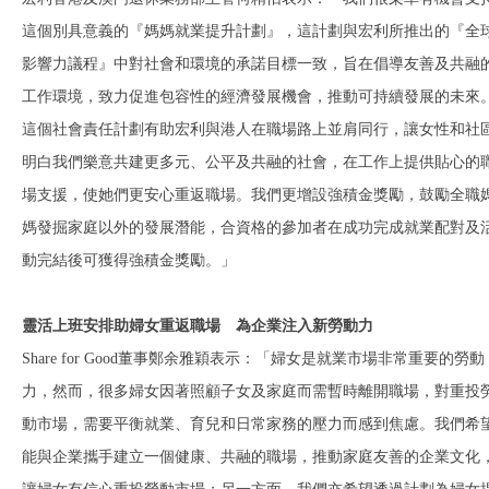
這個別具意義的『媽媽就業提升計劃』，這計劃與宏利所推出的『全
影響力議程』中對社會和環境的承諾目標一致，旨在倡導友善及共融
工作環境，致力促進包容性的經濟發展機會，推動可持續發展的未來
這個社會責任計劃有助宏利與港人在職場路上並肩同行，讓女性和社
明白我們樂意共建更多元、公平及共融的社會，在工作上提供貼心的
場支援，使她們更安心重返職場。我們更增設強積金獎勵，鼓勵全職
媽發掘家庭以外的發展潛能，合資格的參加者在成功完成就業配對及
動完結後可獲得強積金獎勵。」
靈活上班安排助婦女重返職場 為企業注入新勞動力
Share for Good董事鄭余雅穎表示：「婦女是就業市場非常重要的勞動
力，然而，很多婦女因著照顧子女及家庭而需暫時離開職場，對重投
動市場，需要平衡就業、育兒和日常家務的壓力而感到焦慮。我們希
能與企業攜手建立一個健康、共融的職場，推動家庭友善的企業文化