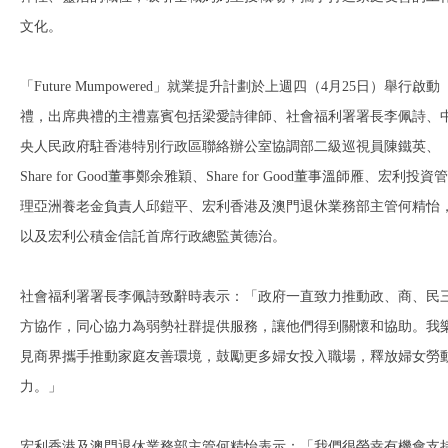
文化。
「Future Mumpowered」就業提升計劃於上週四（4月25日）舉行啟動
禮，出席典禮的主禮嘉賓包括梁愛詩律師、社會福利署署長李佩詩、
央人民政府駐香港特別行政區聯絡辦公室協調部二級巡視員陳鐵英、
Share for Good董事鄭余雅穎、Share for Good董事溫師雁、宏利投資管
理亞洲養老金負責人邱鎧平、宏利香港及澳門退休業務部主管何精怡
以及宏利公積金信託首席行政總監黃德治。
社會福利署署長李佩詩致辭時表示：「政府一直致力推動政、商、民
方協作，同心協力為弱勢社群提供服務，讓他們得到關懷和協助。我
見商界攜手推動家庭友善環境，鼓勵更多婦女投入職場，釋放婦女勞
力。」
宏利香港及澳門退休業務部主管何精怡表示：「我們很榮幸有機會支