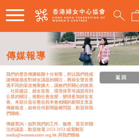
傳媒報導
我們的聲音傳播範圍十分有限，所以我們很感
返回
謝傳媒朋友對婦女議題的關注，將婦女聲音透
過不同的渠道無限擴大，讓她們所關心的政策
﹑社區建設﹑婦女友善﹑環境保育等議題得到
公眾的關注，推動社會改變，變得更加婦女友
善。本部分旨在整合與本會相關的新聞文章及
傳媒報道，如有任何新聞版權問題，歡迎與我
們聯絡。
傳媒查詢：如對我們的工作、服務、甚至所關
注的議題，歡迎致電 2153 3153 或電郵至
media@womencentre.org.hk 與我們聯絡