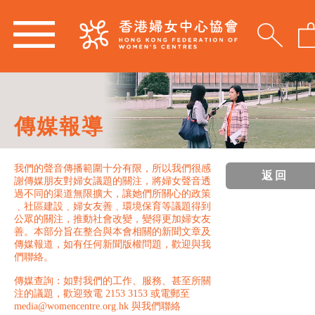
傳媒報導
我們的聲音傳播範圍十分有限，所以我們很感
返回
謝傳媒朋友對婦女議題的關注，將婦女聲音透
過不同的渠道無限擴大，讓她們所關心的政策
﹑社區建設﹑婦女友善﹑環境保育等議題得到
公眾的關注，推動社會改變，變得更加婦女友
善。本部分旨在整合與本會相關的新聞文章及
傳媒報道，如有任何新聞版權問題，歡迎與我
們聯絡。
傳媒查詢：如對我們的工作、服務、甚至所關
注的議題，歡迎致電 2153 3153 或電郵至
media@womencentre.org.hk 與我們聯絡