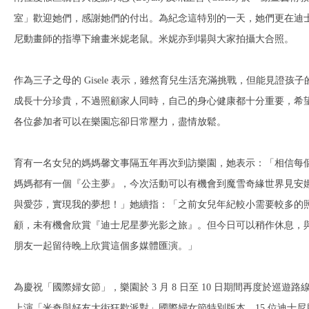
室」歡迎她們，感謝她們的付出。為紀念這特別的一天，她們更在迪
尼動畫師的指導下繪畫米妮老鼠。米妮亦到場與大家拍攝大合照。
作為三子之母的 Gisele 表示，雖然育兒生活充滿挑戰，但能見證孩子
成長十分珍貴，不過照顧家人同時，自己的身心健康都十分重要，希
各位參加者可以在樂園忘卻日常壓力，盡情放鬆。
育有一名女兒的媽媽馨文事隔五年再次到訪樂園，她表示：「相信每
媽媽都有一個『公主夢』，今次活動可以有機會到魔雪奇緣世界見安
與愛莎，實現我的夢想！」她續指：「之前女兒年紀較小需要較多的
顧，未有機會欣賞『迪士尼星夢光影之旅』。但今日可以稍作休息，
朋友一起留待晚上欣賞這個多媒體匯演。」
為慶祝「國際婦女節」，樂園於 3 月 8 日至 10 日期間再度於巡遊路
上演「米奇與好友大街狂歡派對」國際婦女節特別版本，15 位迪士尼