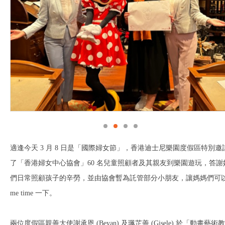
適逢今天 3 月 8 日是「國際婦女節」，香港迪士尼樂園度假區特別邀
了「香港婦女中心協會」60 名兒童照顧者及其親友到樂園遊玩，答謝
們日常照顧孩子的辛勞，並由協會暫為託管部分小朋友，讓媽媽們可
me time 一下。
兩位度假區親善大使謝承恩 (Beyan) 及珮芷善 (Gisele) 於「動畫藝術教