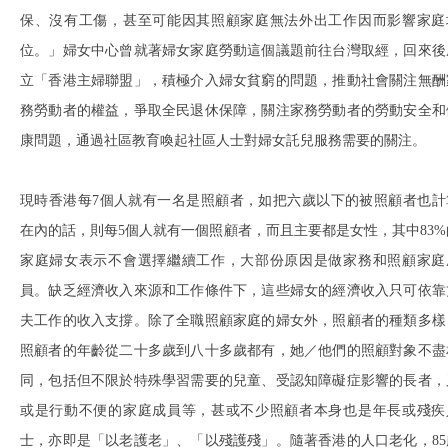
保、沒有工傷，甚至可能因其照顧家庭無法外出工作因而影響家庭
位。」婦女中心曾就著婦女家庭勞動這個議題前往台灣取經，回來後
立「香港主婦聯盟」，積極介入婦女貧窮的問題，推動社會關注無酬
務勞動者的權益，爭取全民退休保障，關注家務勞動者的勞動安全和
康問題，通過社區教育喚起社區人士對婦女託兒服務需要的關注。
現時香港每7個人就有一名是照顧者，如把六歲以下的被照顧者也計
在內的話，則每5個人就有一個照顧者，而且主要都是女性，其中83%
家庭婦女表示不會選擇繼續工作，大部份原因是做家務和照顧家庭
員。缺乏經濟收入來源和工作條件下，這些婦女的經濟收入只可依靠
夫工作的收入支撐。除了全職照顧家庭的婦女外，照顧者的種類多樣
照顧者的年齡從二十多歲到八十多歲都有，她／他們的照顧對象不盡
同，包括但不限於特殊學習需要的兒童、受認知障礙症影響的長者，
或是行動不便的家庭成員等，甚或不少照顧者本身也是年長或殘疾
士，亦即是「以老護老」、「以殘護殘」。隨著香港的人口老化，85