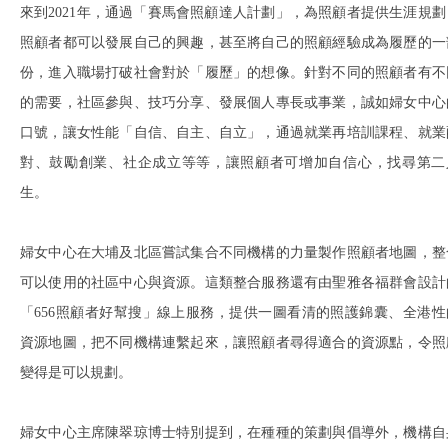
來到2021年，通過「賽馬會照顧達人計劃」，為照顧者提供生涯規劃
照顧者都可以發展自己的興趣，甚至將自己的照顧經驗成為履歷的一
份，進入職場打破社會對於「履歷」的想像。針對不同的照顧者有不
的需要，社區參與、技巧分享、發展個人專長或事業，誠如婦女中心
口號，讓女性能「自信、自主、自立」，通過就業再培訓課程、就業
對、鼓勵創業、社企成立等等，讓照顧者可增加自信心，找尋第二
生。
婦女中心在大埔及北區嘗試集合不同機構的力量製作照顧者地圖，整
可以使用的社區中心與資源。這類整合服務還有由聖雅各福群會設計
「656照顧者好幫搜」線上服務，提供一圖看清的照護錦囊、全港性
資源地圖，把不同機構連繫起來，讓照顧者尋得適合的資源點，令照
變得是可以規劃。
婦女中心主席陳翠琼博士特別提到，在種種的策劃與倡導外，機構自