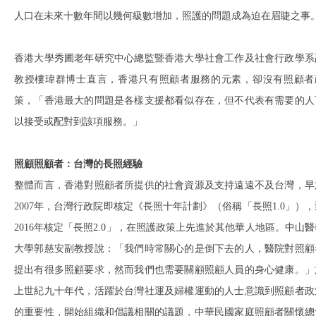
人口在未來十數年間以幾何級數增加，照護的問題成為迫在眉睫之事
香港大學秀圃老年研究中心總監暨香港大學社會工作及社會行政學系
教授樓瑋群博士直言，香港只有照顧者服務的元素，卻沒有照顧者
策，「香港最大的問題是各樣支援都看似存在，但不代表有需要的人
以接受或配對到該項服務。」
照顧照顧者：台灣的長照經驗
整體而言，香港對照顧者所提供的社會資源及支持遠遠不及台灣，早
2007年，台灣行政院即核定《長照十年計劃》（俗稱「長照1.0」），
2016年核定「長照2.0」，在照護政策上先進於其他華人地區。中山醫
大學郭慈安副教授說：「我們時常關心的是倒下去的人，醫院對照顧
提出有很多照顧要求，然而我們也需要關顧照顧人員的身心健康。」
上世紀九十年代，活躍於台灣社運及婦權運動的人士意識到照顧者政
的重要性，開始組織和倡議相關的議題，中華民國家庭照顧者關懷總