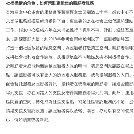
社福機構的角色，如何策劃更聚焦的照顧者服務
香港婦女中心協會的服務督導葉藹樺女士回顧過去十年，婦女中心不
只是做服務或搭建經濟參與平台，更重要的是在社會上做倡議和連結
工作。婦女中心連續六年在大埔區推行「孤單不再」計劃，連結基層
女，訓練關顧大使；到2018年參考台灣經驗開設了「照顧者咖啡室」
打造一個社區放鬆的喘息空間，為照顧者打造第三空間。照顧者咖啡
先與社會福利署合作開展，及後擴展至不同地區及與不同機構合作。
於照顧者未必能夠離開被照顧者太長的時間，喘息空間應該設在就近
點，讓照顧者可以有更大的誘因進入服務點，成為接觸服務的入口。
配合暫託服務及照顧者資訊，接觸潛在或隱蔽的照顧者，讓這些照顧
得到支援，亦在同路人的支援及陪伴讓照顧者得到共鳴。此外，運用
區閑置的空間，轉化成為社區支援點，補足社區暫託服務的不足，提
情緒支援及暫託設施，讓照顧者得以放鬆、喘息，亦可以有空間發展
己，例如讀書或者兼職。