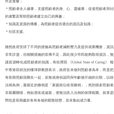
作及進修；
＊照顧者全人健康，支援照顧者的身、心、靈健康，促進照顧者與社
的連繫及幫助照顧者建立自己的興趣；
＊知識及資源的傳播，為照顧者提供適合的資訊及知識；
＊社區支援。
雖然政府安排了不同的措施為照顧者減輕壓力及提供就業機會，資訊
非常詳盡，但相關措施的宣傳不足，因此很少市民能夠取得資訊，無
讓資源轉化成照顧者的知識，有份撰寫 《Global State of Caring》 
中香港區狀況的樓瑋群教授表示，政府並未做到照顧者為本，而是把
有長期照顧混雜在一起，並無就身份認同與年齡做仔細的分類，以歧
法例為例，最接近的條例是「家庭崗位歧視條例」，然則很多照顧者
非親屬關係，例如朋友或遠親，便無法跌入法例的保障範圍。就算是
間也是長期處於各有各做的鬆散狀態，並未集結成力量。