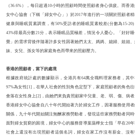
（36.6%），每日超過10小時的照顧時間使照顧者身心俱疲。而香港
女中心協會（下稱「婦女中心」）於2017年進行的一項關於照顧者精
健康與睡眠質素調查，有50%受訪者的睡眠質素較差(分數為15-20)
43%得最高分數21分，表示睡眠品質極差，情況令人憂心。「好好睡
覺」的需求背後伴隨著許多女性因著她們太太、媽媽、媳婦、姐姐、
妹、女兒、孫女等的家庭角色而帶來的照顧壓力。
香港的照顧者，當下的處境
根據政府統計處的數據顯示，全港共有64萬全職料理家務者，其中
97%為女性[1]，在華人社會的性別角色定型下，家庭照顧者的角色往
會落在女性身上[2]，由她們來負責照顧家中兒童、老、弱、傷、病者
香港婦女中心協會自八十年代開始著力於婦女工作，因著服務使用者
關係，九十年代開始關注無酬家務勞動者，發現這些家務勞動者同時
面對婦女貧窮的困境，婦女中心的服務督導葉藹樺女士指「早在20年
社會上還沒有出現照顧者這個名詞，婦女在家工作沒有薪金、沒有