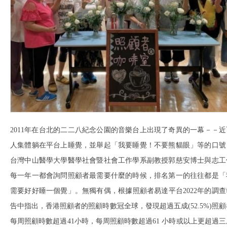
2011年在台北的二二八紀念公園的音樂台上出現了奇異的一幕－－近
人集體躺在平台上睡覺，並舉起「我要睡覺！不要熊貓眼」等的口號
台灣中山醫學大學醫學社會暨社會工作學系副教授郭慈安博士與志工
每一年一都會詢問照顧者最需要什麼的時候，排名第一的往往都是「
需要好好睡一個覺」。無獨有偶，根據照顧者易達平台2022年的調查
告中指出，香港照顧者的照顧時數冠全球，發現超過五成(52.5%)照顧
每周照顧時數超過41小時，每周照顧時數超過61 小時或以上更超過三