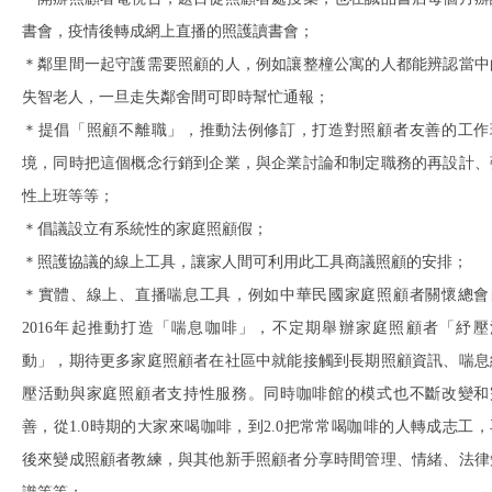
書會，疫情後轉成網上直播的照護讀書會；
＊鄰里間一起守護需要照顧的人，例如讓整橦公寓的人都能辨認當中
失智老人，一旦走失鄰舍間可即時幫忙通報；
＊提倡「照顧不離職」，推動法例修訂，打造對照顧者友善的工作
境，同時把這個概念行銷到企業，與企業討論和制定職務的再設計、
性上班等等；
＊倡議設立有系統性的家庭照顧假；
＊照護協議的線上工具，讓家人間可利用此工具商議照顧的安排；
＊實體、線上、直播喘息工具，例如中華民國家庭照顧者關懷總會
2016年起推動打造「喘息咖啡」，不定期舉辦家庭照顧者「紓壓
動」，期待更多家庭照顧者在社區中就能接觸到長期照顧資訊、喘息
壓活動與家庭照顧者支持性服務。同時咖啡館的模式也不斷改變和
善，從1.0時期的大家來喝咖啡，到2.0把常常喝咖啡的人轉成志工，
後來變成照顧者教練，與其他新手照顧者分享時間管理、情緒、法律