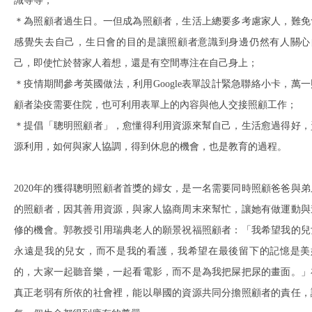
識等等；
＊為照顧者過生日。一但成為照顧者，生活上總要多考慮家人，難免
感覺失去自己，生日會的目的是讓照顧者意識到身邊仍然有人關心
己，即使忙於替家人着想，還是有空間專注在自己身上；
＊疫情期間參考英國做法，利用Google表單設計緊急聯絡小卡，萬一
顧者染疫需要住院，也可利用表單上的內容與他人交接照顧工作；
＊提倡「聰明照顧者」，愈懂得利用資源來幫自己，生活愈過得好，
源利用，如何與家人協調，得到休息的機會，也是教育的過程。
2020年的獲得聰明照顧者首獎的婦女，是一名需要同時照顧爸爸與弟
的照顧者，因其善用資源，與家人協商周末來幫忙，讓她有做運動與
修的機會。郭教授引用瑞典老人的願景祝福照顧者：「我希望我的兒
永遠是我的兒女，而不是我的看護，我希望在最後留下的記憶是美
的，大家一起聽音樂，一起看電影，而不是為我把屎把尿的畫面。」
真正老弱有所依的社會裡，能以舉國的資源共同分擔照顧者的責任，