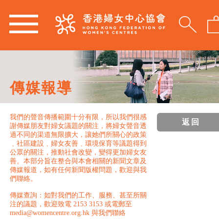
傳媒報導
我們的聲音傳播範圍十分有限，所以我們很感
返回
謝傳媒朋友對婦女議題的關注，將婦女聲音透
過不同的渠道無限擴大，讓她們所關心的政策
﹑社區建設﹑婦女友善﹑環境保育等議題得到
公眾的關注，推動社會改變，變得更加婦女友
善。本部分旨在整合與本會相關的新聞文章及
傳媒報道，如有任何新聞版權問題，歡迎與我
們聯絡。
傳媒查詢：如對我們的工作、服務、甚至所關
注的議題，歡迎致電 2153 3153 或電郵至
media@womencentre.org.hk 與我們聯絡