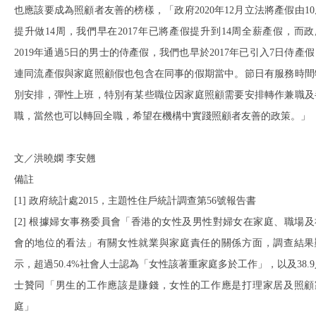
也應該要成為照顧者友善的榜樣，「政府2020年12月立法將產假由10
提升做14周，我們早在2017年已將產假提升到14周全薪產假，而政
2019年通過5日的男士的侍產假，我們也早於2017年已引入7日侍產假
連同流產假與家庭照顧假也包含在同事的假期當中。節日有服務時間
別安排，彈性上班，特別有某些職位因家庭照顧需要安排轉作兼職及
職，當然也可以轉回全職，希望在機構中實踐照顧者友善的政策。」
文／洪曉嫻 李安翹
備註
[1] 政府統計處2015，主題性住戶統計調查第56號報告書
[2] 根據婦女事務委員會「香港的女性及男性對婦女在家庭、職場及
會的地位的看法」有關女性就業與家庭責任的關係方面，調查結果
示，超過50.4%社會人士認為「女性該著重家庭多於工作」，以及38.9
士贊同「男生的工作應該是賺錢，女性的工作應是打理家居及照顧
庭」