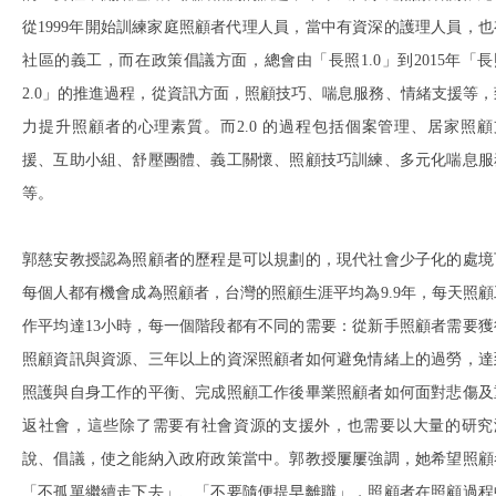
從1999年開始訓練家庭照顧者代理人員，當中有資深的護理人員，也
社區的義工，而在政策倡議方面，總會由「長照1.0」到2015年「長
2.0」的推進過程，從資訊方面，照顧技巧、喘息服務、情緒支援等，
力提升照顧者的心理素質。而2.0 的過程包括個案管理、居家照顧
援、互助小組、舒壓團體、義工關懷、照顧技巧訓練、多元化喘息服
等。
郭慈安教授認為照顧者的歷程是可以規劃的，現代社會少子化的處境
每個人都有機會成為照顧者，台灣的照顧生涯平均為9.9年，每天照顧
作平均達13小時，每一個階段都有不同的需要：從新手照顧者需要獲
照顧資訊與資源、三年以上的資深照顧者如何避免情緒上的過勞，達
照護與自身工作的平衡、完成照顧工作後畢業照顧者如何面對悲傷及
返社會，這些除了需要有社會資源的支援外，也需要以大量的研究
說、倡議，使之能納入政府政策當中。郭教授屢屢強調，她希望照顧
「不孤單繼續走下去」、「不要隨便提早離職」，照顧者在照顧過程