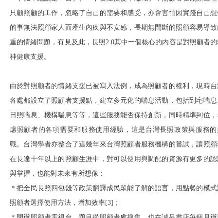
只顧照顧的工作，忽略了自己的需要和感受，亦會害怕因實踐自己想
的事無法照顧家人而產生內疚與不安感，長期無間斷的照顧容易導致
重的情緒問題，有見及此，長照2.0其中一個核心的內容是對照顧者的
神健康支援。
由於對照顧者的情緒支援已被寫入法例，成為照顧者的權利，現時台
各處都設立了照顧者支援點，建立多元化的喘息活動，包括到宅喘息
日照喘息、機構喘息等等，這些服務能否保持創新，同時精準到位，
慮照顧者的各項需要和服務使用經驗，這是台灣長照政策與服務的
戰。台灣學者亦整合了這幾年來台灣照顧者服務機構的嘗試，讓照顧
在長達十年以上的照顧生涯中，對可以使用與調配的資源有更多的認
與掌握，也能對未來有所想像：
＊把全民長照四包錢等政策翻譯成民眾能了解的語言，用點餐的模式
照顧者選擇使用方法，增加效率[3]；
＊開辦照顧者電視台，題目從照顧者處搜集，也在誠品書店每個月辦