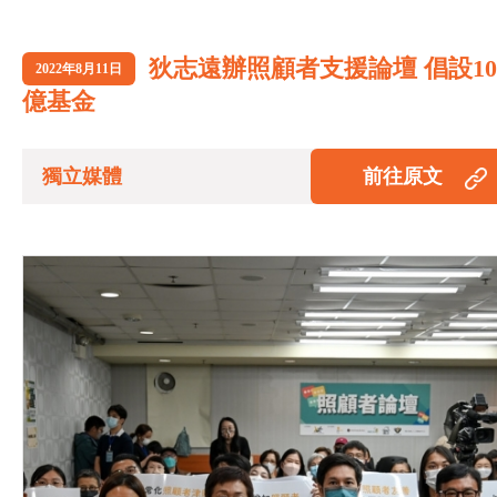
狄志遠辦照顧者支援論壇 倡設10
2022年8月11日
億基金
獨立媒體
前往原文