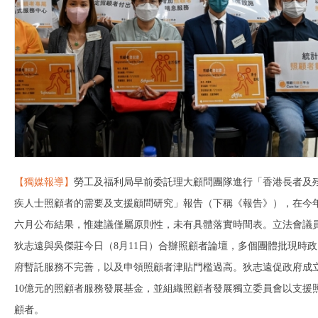
【獨媒報導】
勞工及福利局早前委託理大顧問團隊進行「香港長者及
疾人士照顧者的需要及支援顧問研究」報告（下稱《報告》），在今
六月公布結果，惟建議僅屬原則性，未有具體落實時間表。立法會議
狄志遠與吳傑莊今日（8月11日）合辦照顧者論壇，多個團體批現時政
府暫託服務不完善，以及申領照顧者津貼門檻過高。狄志遠促政府成
10億元的照顧者服務發展基金，並組織照顧者發展獨立委員會以支援
顧者。