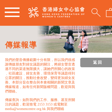
傳媒報導
我們的聲音傳播範圍十分有限，所以我們很感
返回
謝傳媒朋友對婦女議題的關注，將婦女聲音透
過不同的渠道無限擴大，讓她們所關心的政策
﹑社區建設﹑婦女友善﹑環境保育等議題得到
公眾的關注，推動社會改變，變得更加婦女友
善。本部分旨在整合與本會相關的新聞文章及
傳媒報道，如有任何新聞版權問題，歡迎與我
們聯絡。
傳媒查詢：如對我們的工作、服務、甚至所關
注的議題，歡迎致電 2153 3153 或電郵至
media@womencentre.org.hk 與我們聯絡