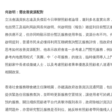
何啟明：需改善資源配對
立法會議員狄志遠及吳傑莊今日舉辦照顧者論壇，邀到多名嘉實出席
包括勞工及福利局副局長何啟明。何啟明指《報告》雖提到目前暫託
務供應不足，但亦同時顯示部分暫託服務使用率低，資源分布不均。
啟明提到，普通市民未必懂得利用互聯網查詢暫託服務詳情，指政府
思考如何改善資源配對。他表示政府會進一步考慮上門暫托服務，例
參考內地應用程式「美團」中「小哥服務」的做法，臨時僱用專人上
照顧家中長者或傷健人士，以及考慮照顧者乘車優惠及照顧者八達通
相關政策。
香港社會服務聯會總主任陳曉園，亦建議政府改善資訊流通問題，包
提供緊急住宿服務查詢，並即時更新服務空置情況，讓使用者可於網
預約服務。關注殘疾照顧者平台代表黎沛薇則表示，政府除檢討資訊
通問題外，亦需研究暫託服務是否到位。她反映有照顧者帶同傷殘人