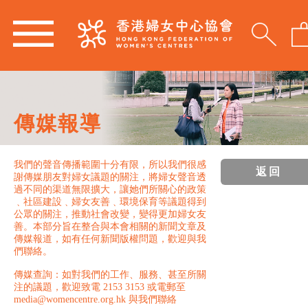
傳媒報導
我們的聲音傳播範圍十分有限，所以我們很感
返回
謝傳媒朋友對婦女議題的關注，將婦女聲音透
過不同的渠道無限擴大，讓她們所關心的政策
﹑社區建設﹑婦女友善﹑環境保育等議題得到
公眾的關注，推動社會改變，變得更加婦女友
善。本部分旨在整合與本會相關的新聞文章及
傳媒報道，如有任何新聞版權問題，歡迎與我
們聯絡。
傳媒查詢：如對我們的工作、服務、甚至所關
注的議題，歡迎致電 2153 3153 或電郵至
media@womencentre.org.hk 與我們聯絡