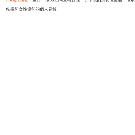
Instagram帳戶
進行一場IG Live直播對話，分享他們對女性權能、性別
歧視和女性優勢的個人見解。