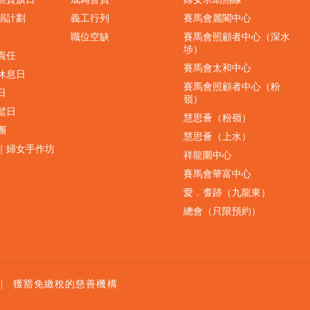
捐計劃
義工行列
賽馬會麗閣中心
職位空缺
賽馬會照顧者中心（深水
埗）
責任
賽馬會太和中心
休息日
賽馬會照顧者中心（粉
日
嶺）
鬆日
慧思薈（粉嶺）
團
慧思薈（上水）
｜婦女手作坊
祥龍圍中心
賽馬會華富中心
愛．耆跡（九龍東）
總會（只限預約）
|
獲豁免繳稅的慈善機構