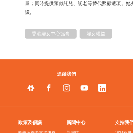
量；同時提供類似託兒、託老等替代照顧選項。她
議。
香港婦女中心協會
婦女權益
追蹤我們
政策及倡議
新聞中心
支持我
改善照顧者支援服務
新聞稿
1024新