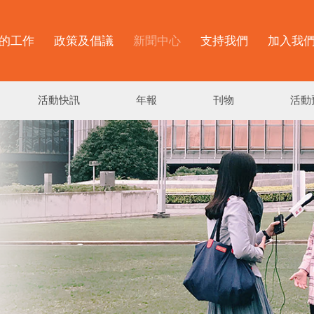
的工作
政策及倡議
新聞中心
支持我們
加入我
活動快訊
年報
刊物
活動