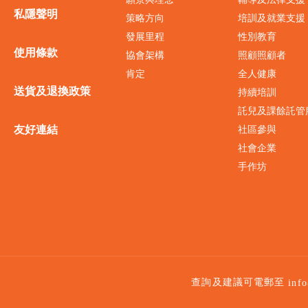
私隱聲明
策略方向
培訓及就業支援
發展里程
性別教育
使用條款
協會架構
照顧照顧者
肯定
全人健康
送貨及退換政策
持續培訓
託兒及課餘託管
友好連結
社區參與
社會企業
手作坊
查詢及建議可電郵至
inf