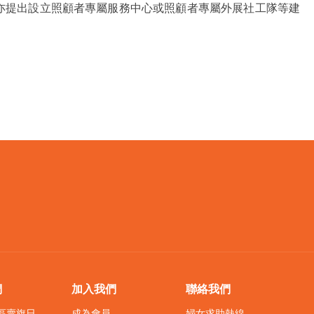
亦提出設立照顧者專屬服務中心或照顧者專屬外展社工隊等建
們
加入我們
聯絡我們
界區賣旗日
成為會員
婦女求助熱線