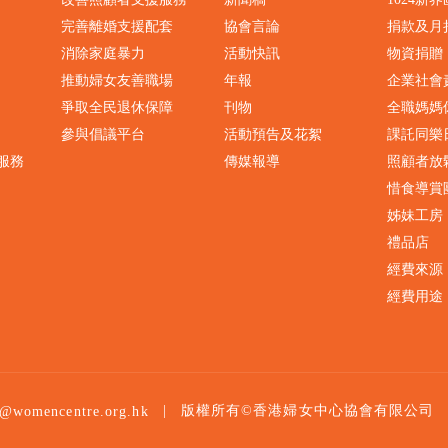
完善離婚支援配套
協會言論
捐款及月
消除家庭暴力
活動快訊
物資捐贈
推動婦女友善職場
年報
企業社會
爭取全民退休保障
刊物
全職媽媽
參與倡議平台
活動預告及花絮
課託同樂
服務
傳媒報導
照顧者放
惜食導賞
姊妹工房
禮品店
經費來源
經費用途
|
版權所有©香港婦女中心協會有限公司
o@womencentre.org.hk