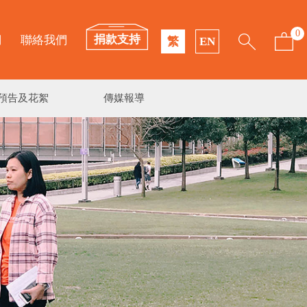
0
捐款支持
們
聯絡我們
繁
EN
預告及花絮
傳媒報導