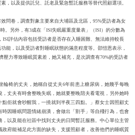
質素，以及提供託兒、託老及緊急暫託服務等替代照顧選項。
份有效問卷，調查對象主要來自大埔區及北區，95%受訪者為女
時。另外，有3成在「ISI失眠嚴重度量表」（ISI）的分數為
釋，ISI評估內容包括受訪者是否存在入睡困難、無法維持較長
活功能，以及受訪者對睡眠狀態的滿意程度等。邵愷恩表示，
濟壓力導致睡眠質素差，她又補充，是次調查有70%的受訪者
需坐輪椅的丈夫，她稱自從丈夫6年前患上糖尿病，她幾乎每晚
又說，丈夫有時會整晚失眠，她就要整晚陪夫看電視，另外她時
十點佢就會吵醒我，一撓就到半夜三四點。」蔡女士因照顧丈
有時因睡眠問題情緒崩潰，會做出「割手」等自殘行為，也會
務，以及能在社區中找到丈夫的日間暫託服務。中心單位主管
議政府能補足此方面的缺失，支援照顧者，改善他們的睡眠質