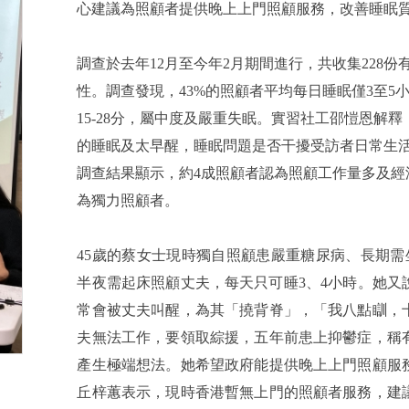
心建議為照顧者提供晚上上門照顧服務，改善睡眠
調查於去年12月至今年2月期間進行，共收集228
性。調查發現，43%的照顧者平均每日睡眠僅3至5小
15-28分，屬中度及嚴重失眠。實習社工邵愷恩解
的睡眠及太早醒，睡眠問題是否干擾受訪者日常生
調查結果顯示，約4成照顧者認為照顧工作量多及經
為獨力照顧者。
45歲的蔡女士現時獨自照顧患嚴重糖尿病、長期
半夜需起床照顧丈夫，每天只可睡3、4小時。她
常會被丈夫叫醒，為其「撓背脊」，「我八點瞓，
夫無法工作，要領取綜援，五年前患上抑鬱症，稱
產生極端想法。她希望政府能提供晚上上門照顧服
丘梓蕙表示，現時香港暫無上門的照顧者服務，建