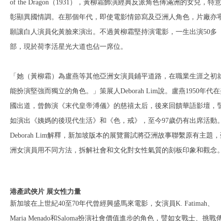
of the Dragon（1931），黃柳霜飾演經典反派角色傅滿洲的女兒，特
彰顯異國情調。在那個年代，即使電影情節寫及亞洲人角色，片廠亦
願讓白人演員化黃臉來演出。不過黃柳霜堅持演電影，一生出演50多
部，現於荷李活星光大道也佔一席位。
「她（黃柳霜）為盧燕等其他亞洲女演員鋪平道路，在職業生涯之初
能扮演堅強而獨立的角色。」策展人Deborah Lim說。盧燕1950年代
國出道，曾飾演《末代皇帝溥儀》的慈禧太后，後來回饋華語影壇，
如演出《姨媽的後現代生活》和《色，戒》，至今97歲仍有出席活動
Deborah Lim解釋，新加坡版本的展覽嘗試將亞洲故事聯繫原有主題
洲女演員用不同方法，拆解社會和文化對女性氣質的刻板印象和觀念
港產武俠片 展女性力量
新加坡在上世紀40至70年代曾經興盛馬來電影，女演員K. Fatimah、
Maria Menado和Saloma扮演社會價值進步的角色，譬如女戰士、挑戰