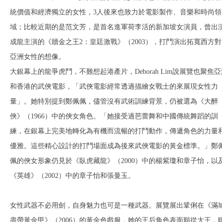
統價值和經濟獨立的女性，3人後來也致力於電影製作、音樂和時尚領
域；比較近期的是范文芳，是首名進軍荷李活的新加坡女演員，曾出
成龍主演的《贖金之王2：皇廷激戰》（2003），打鬥演出拓寬西方對
亞洲女性的想像。
大銀幕上的龍爭虎鬥，不難想起港產片，Deborah Lim說展覽也聚焦
和香港的武俠電影，「武俠電影經常透過描繪女戰士的來展現女性力
量」。她特別提到鄭佩佩，儘管沒有武術訓練背景，仍被選為《大醉
俠》（1966）中的俠女角色。「她接受過芭蕾舞和中國傳統舞蹈的訓
練，在銀幕上完美地轉化為有機而流暢的打鬥動作，傳遞角色的力量
優雅。這些精心設計的打鬥場面成為後來武俠電影的黃金標準。」鄭
佩的俠女形象仍見於《臥虎藏龍》（2000）中的楊紫瓊和章子怡，以
《英雄》（2002）中的章子怡和張曼玉。
女性武器不必用劍，自身魅力也可是一種武器。展覽展出鞏俐在《滿
盡帶黃金甲》（2006）的黃金色戲服，她的王后角色表面順從大王，