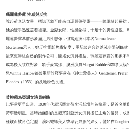
瑪麗蓮夢露 性感與反抗
說起荷李活女星，標誌形象可能來自瑪麗蓮夢露——一陣風掀起長裙
她的雙手迅速蓋着裙襬。金髮女郎、性感象徵，十足十的男性凝視。
麗蓮夢露幕前形象滿足男性想像，但當她換回本名Norma Jeane
Mortenson示人，她反抗電影片廠制度，重新談判合約以減少限制條款
後來更籌組自己的製作公司，開拓女演員權益。瑪麗蓮夢露的形象不
成為後人致敬對象，歌手麥當娜、澳洲演員Margot Robbie和加拿大模
兒Winnie Harlow都曾重新詮釋夢露在《紳士愛美人》Gentlemen Prefer
Blondes（1953）的及地粉色長裙。
黃柳霜為亞洲女演員鋪路
比夢露更早出道、1930年代就活躍於荷李活影壇的黃柳霜，是首名華
荷李活明星。當時她面對的是觀眾對亞洲女演員擔任主角的偏見，或
種族而被角色定型，演出蛇蠍美人或卑躬屈膝的婦女，譬如在Daughte