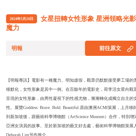
女星扭轉女性形象 星洲領略光影
2024年5月24日
魔力
明報
前往原文
【明報專訊】電影有一種魔力。明知虛假，觀眾仍默默接受夢工場的
移默化，女性形象是其中一例。在百餘年的電影史，荷李活女星向觀
呈現的女性形象，由男性凝視下的性感尤物，漸漸轉化成獨立自主的
性。展覽Goddess: Brave. Bold. Beautiful.原由澳洲ACMI策展，上月移
到新加坡後，跟藝術科學博物館（ArtScience Museum）合作，特別增
亞洲女演員的故事。至於新加坡的藝文好去處，藝術科學博物館策展
Deborah Lim另作推介。