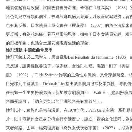
地裏發起宮廷政變，試圖改變自身命運。鞏俐在《紅高粱》（1988）
角色九兒亦有類似個性，被迫與麻風病人結婚，以改善家庭經濟，背
也有其反叛。日本演員土屋安娜在《櫻花夢》（2007）的角色清葉來
更反叛，身為花魁痛打看不順眼的恩客，扭轉了日本女演員安靜、端
的刻板印象，也貼合土屋安娜現實生活的形象。
性別流動 中國戲曲常反串
性別形象未必二元對立，黑白電影Les Résultats du féminisme（1906）
意反諷，讓男性撫養孩子、做家務，女性則抽煙、喝酒；到了《奧蘭
度》（1992），Tilda Swinton飾演的主角性別流動，又會穿越時空。
目光移到中國戲曲，Deborah Lim指出戲曲演員很常反串異性，粵劇
任劍輝一生主要扮演男角；新加坡京劇演員Phan Wait Hong也因扮演
角而受認可，「納入更突出的亞洲視角是有意義的」。
性別以外，種族也是當前議題。在1970年代，Pam Grier主演一系列動
片，以非裔動作女星身分擠進荷李活歷史，建立非裔的文化認同，為
來者鋪路。去年，楊紫瓊憑藉《奇異女俠玩救宇宙》（2022），成為