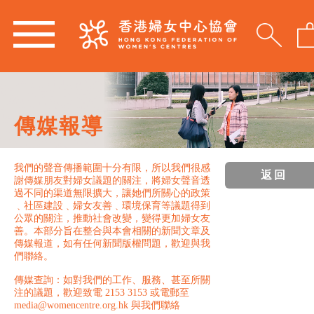
傳媒報導
我們的聲音傳播範圍十分有限，所以我們很感
返回
謝傳媒朋友對婦女議題的關注，將婦女聲音透
過不同的渠道無限擴大，讓她們所關心的政策
﹑社區建設﹑婦女友善﹑環境保育等議題得到
公眾的關注，推動社會改變，變得更加婦女友
善。本部分旨在整合與本會相關的新聞文章及
傳媒報道，如有任何新聞版權問題，歡迎與我
們聯絡。
傳媒查詢：如對我們的工作、服務、甚至所關
注的議題，歡迎致電 2153 3153 或電郵至
media@womencentre.org.hk 與我們聯絡