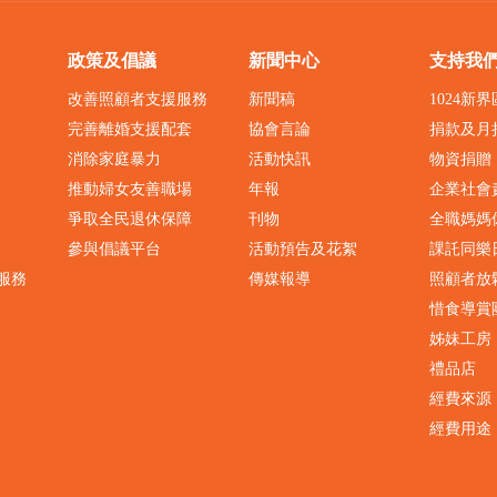
政策及倡議
新聞中心
支持我
改善照顧者支援服務
新聞稿
1024新
完善離婚支援配套
協會言論
捐款及月
消除家庭暴力
活動快訊
物資捐贈
推動婦女友善職場
年報
企業社會
爭取全民退休保障
刊物
全職媽媽
參與倡議平台
活動預告及花絮
課託同樂
服務
傳媒報導
照顧者放
惜食導賞
姊妹工房
禮品店
經費來源
經費用途