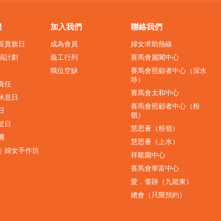
們
加入我們
聯絡我們
界區賣旗日
成為會員
婦女求助熱線
捐計劃
義工行列
賽馬會麗閣中心
職位空缺
賽馬會照顧者中心（深水
埗）
責任
賽馬會太和中心
休息日
賽馬會照顧者中心（粉
日
嶺）
鬆日
慧思薈（粉嶺）
團
慧思薈（上水）
｜婦女手作坊
祥龍圍中心
賽馬會華富中心
愛．耆跡（九龍東）
總會（只限預約）