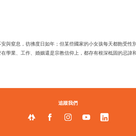
供）
不安與窒息，彷彿度日如年；但某些國家的小女孩每天都飽受性
在學業、工作、婚姻還是宗教信仰上，都存有根深柢固的忌諱和刻
追蹤我們