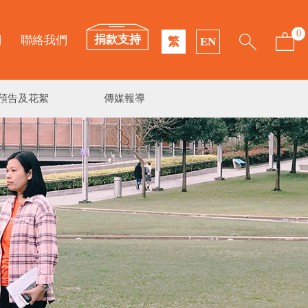
0
捐款支持
們
聯絡我們
繁
EN
預告及花絮
傳媒報導