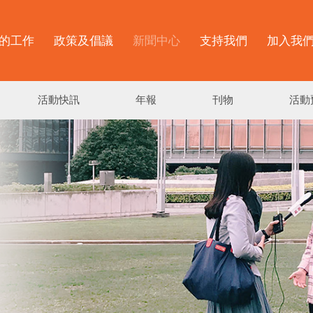
的工作
政策及倡議
新聞中心
支持我們
加入我
活動快訊
年報
刊物
活動