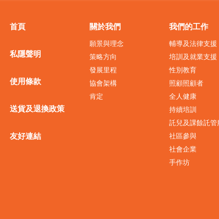
首頁
關於我們
我們的工作
願景與理念
輔導及法律支援
私隱聲明
策略方向
培訓及就業支援
發展里程
性別教育
使用條款
協會架構
照顧照顧者
肯定
全人健康
送貨及退換政策
持續培訓
託兒及課餘託管
友好連結
社區參與
社會企業
手作坊