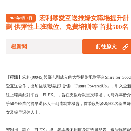
宏利夥愛互送推婦女職場提升計
2025年9月11日
劃 供彈性上班職位、免費培訓等 首批500名
橙新聞
前往原文
【橙訊】
宏利(00945)與鄭志剛成立的大型捐贈配對平台Share for Good
愛互送合作，出加強版職場提升計劃「Future PoweredUp」，引入全
線上職業配對平台「FLEX」，旨在支援母親重投職場，同時為年齡介
乎50至65歲的提早退休人士創造就業機會，首階段對象為500名基層婦
女及提早退休人士。
宏利指，設立「FLEX」後，參與者不用度身訂造履歷表，也能輕鬆配