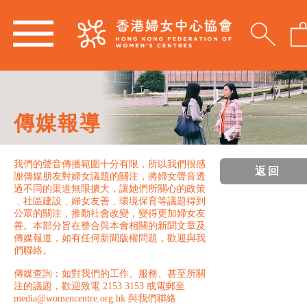
傳媒報導
我們的聲音傳播範圍十分有限，所以我們很感
返回
謝傳媒朋友對婦女議題的關注，將婦女聲音透
過不同的渠道無限擴大，讓她們所關心的政策
﹑社區建設﹑婦女友善﹑環境保育等議題得到
公眾的關注，推動社會改變，變得更加婦女友
善。本部分旨在整合與本會相關的新聞文章及
傳媒報道，如有任何新聞版權問題，歡迎與我
們聯絡。
傳媒查詢：如對我們的工作、服務、甚至所關
注的議題，歡迎致電 2153 3153 或電郵至
media@womencentre.org.hk 與我們聯絡