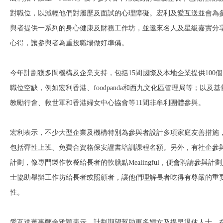
對職位，以減輕他們對履歷及面試的心理障礙。宏利及愛互送並會為
與者提供一系列的身心健康及財務工作坊，並邀來名人及星級嘉實分
心得，讓參與者為重投職場做好準備。
今年計劃獲多間機構及企業支持，包括15間國際及本地企業提供100個
職位空缺，例如宏利香港、foodpanda和西九文化區管理局等；以及基
教勵行會、救世軍和香港婦女中心協會等11間非牟利團體參與。
宏利表示，不少大型企業及機構特別為參與者設計多項家庭友善措施
包括彈性上班、免費合資格保安證書培訓課程名額。另外，有社企參
計劃，像專門製作軟餐給長者的軟膳點Mealingful，便會聘請參與計
士協助舉辦工作坊給長者或照顧者，讓他們理解長者吃得有尊嚴的重
性。
愛互送董事鄭余雅穎表示，計劃期望幫助更多婦女及提早退休人士，