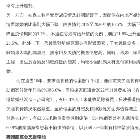
率有上升趨勢。
另一方面，在過去數年受新冠疫情及封關影響下，因配偶在內地有婚
情而離婚的比率則大幅下降，由疫情前2019至2020年的10.5%，大幅
降至疫情期間的3.7%。不過在香港有婚外情的比例，則由21.8%上升
23.5%。此外，下一代數量對離婚原因亦有影響因素，子女數目愈多
離婚原因為配偶虐兒、無家用及欠債的機會便愈高。同時，再婚、家
主婦、出生於香港及領取綜援的個案，均較少因配偶未有支付家用而
婚。
而在過去10年，要求贍養費的個案數字平穩，雖然前夫欠贍養費
助個案於近年只佔8%至6.6%，但根據家庭議會2022年11月發布的《香
港離婚狀況進一步研究》，有87.8%人士未能收足贍養費，反映香港
欠贍養費情況依然嚴重。至於個案的身體及精神狀況方面亦值得關注
於過去10年，有63.3%求助個案曾感到疲倦，59.4%個案曾有失眠情況
60.9%個案腦海常想着不愉快的事情，以及59.3%個案有精神緊張情況
團體籲整合支援職能