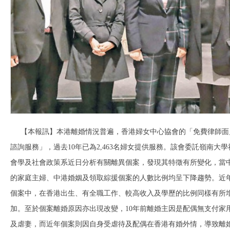
【本報訊】本港離婚情況普遍，香港婦女中心協會的「免費律師面
諮詢服務」，過去10年已為2,463名婦女提供服務。該會委託嶺南大學
會學及社會政策系近日分析有關離異個案，發現其特徵有所變化，當
的家庭主婦、中港婚姻及領取綜援個案的人數比例均呈下降趨勢。近
個案中，在香港出生、有全職工作、較高收入及學歷的比例同樣有所
加。至於個案離婚原因亦出現改變，10年前離婚主因是配偶無支付家
及虐妻，而近年個案則因自身受虐待及配偶在香港有婚外情，導致離