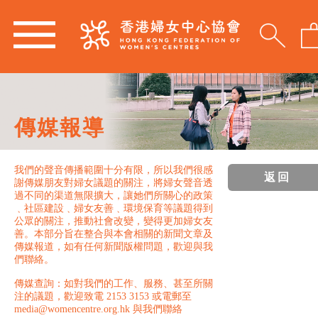
傳媒報導
我們的聲音傳播範圍十分有限，所以我們很感
返回
謝傳媒朋友對婦女議題的關注，將婦女聲音透
過不同的渠道無限擴大，讓她們所關心的政策
﹑社區建設﹑婦女友善﹑環境保育等議題得到
公眾的關注，推動社會改變，變得更加婦女友
善。本部分旨在整合與本會相關的新聞文章及
傳媒報道，如有任何新聞版權問題，歡迎與我
們聯絡。
傳媒查詢：如對我們的工作、服務、甚至所關
注的議題，歡迎致電 2153 3153 或電郵至
media@womencentre.org.hk 與我們聯絡