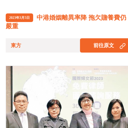
中港婚姻離異率降 拖欠贍養費仍
2023年3月5日
嚴重
東方
前往原文