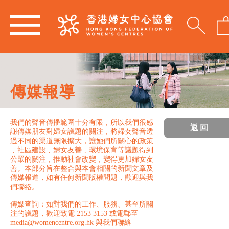
傳媒報導
我們的聲音傳播範圍十分有限，所以我們很感
返回
謝傳媒朋友對婦女議題的關注，將婦女聲音透
過不同的渠道無限擴大，讓她們所關心的政策
﹑社區建設﹑婦女友善﹑環境保育等議題得到
公眾的關注，推動社會改變，變得更加婦女友
善。本部分旨在整合與本會相關的新聞文章及
傳媒報道，如有任何新聞版權問題，歡迎與我
們聯絡。
傳媒查詢：如對我們的工作、服務、甚至所關
注的議題，歡迎致電 2153 3153 或電郵至
media@womencentre.org.hk 與我們聯絡