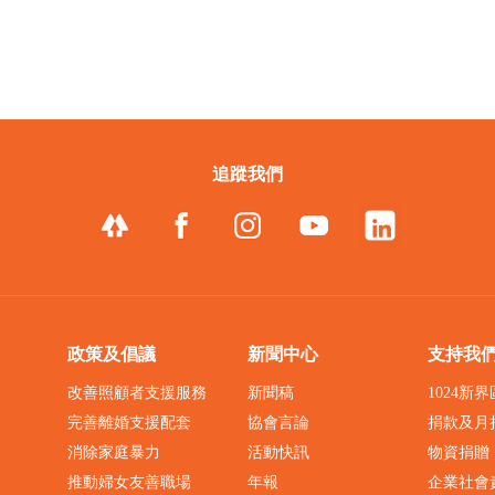
追蹤我們
政策及倡議
新聞中心
支持我
改善照顧者支援服務
新聞稿
1024新
完善離婚支援配套
協會言論
捐款及月
消除家庭暴力
活動快訊
物資捐贈
推動婦女友善職場
年報
企業社會