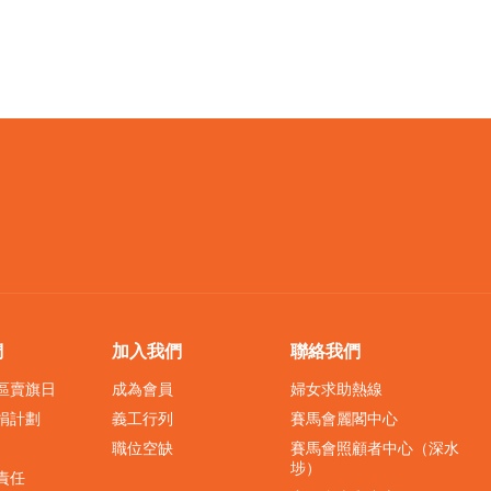
們
加入我們
聯絡我們
界區賣旗日
成為會員
婦女求助熱線
捐計劃
義工行列
賽馬會麗閣中心
職位空缺
賽馬會照顧者中心（深水
埗）
責任