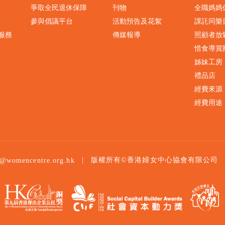
爭取全民退休保障
刊物
全職媽媽
參與倡議平台
活動預告及花絮
課託同樂
服務
傳媒報導
照顧者放
惜食導賞
姊妹工房
禮品店
經費來源
經費用途
|
版權所有©香港婦女中心協會有限公司
o@womencentre.org.hk