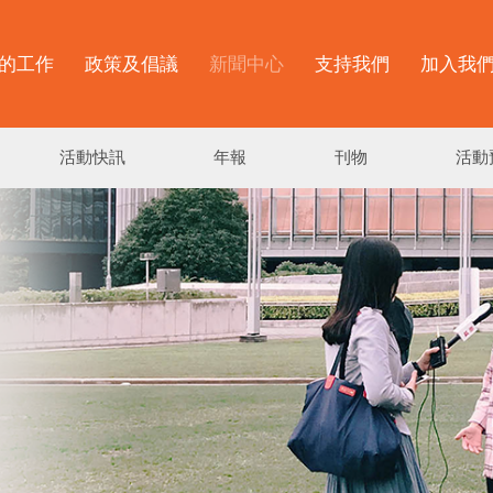
的工作
政策及倡議
新聞中心
支持我們
加入我
活動快訊
年報
刊物
活動