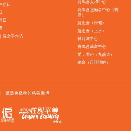
賽馬會太和中心
休息日
賽馬會照顧者中心（粉
日
嶺）
鬆日
慧思薈（粉嶺）
團
慧思薈（上水）
｜婦女手作坊
祥龍圍中心
賽馬會華富中心
愛．耆跡（九龍東）
總會（只限預約）
|
獲豁免繳稅的慈善機構