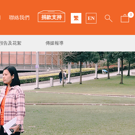
0
捐款支持
們
聯絡我們
繁
EN
預告及花絮
傳媒報導