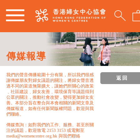
傳媒報導
我們的聲音傳播範圍十分有限，所以我們很感
返回
謝傳媒朋友對婦女議題的關注，將婦女聲音透
過不同的渠道無限擴大，讓她們所關心的政策
﹑社區建設﹑婦女友善﹑環境保育等議題得到
公眾的關注，推動社會改變，變得更加婦女友
善。本部分旨在整合與本會相關的新聞文章及
傳媒報道，如有任何新聞版權問題，歡迎與我
們聯絡。
傳媒查詢：如對我們的工作、服務、甚至所關
注的議題，歡迎致電 2153 3153 或電郵至
media@womencentre.org.hk 與我們聯絡