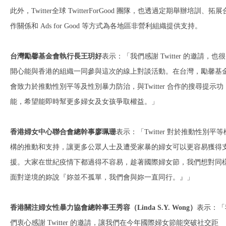
此外，Twitter全球 TwitterForGood 團隊，也透過定期舉辦培訓、拓展
作關係和 Ads for Good 等方式為各地區非營利組織提供支持。
台灣勵馨基金會執行長王玥好
表示：「我們感謝 Twitter 的邀請，也很
開心能與香港的組織一同參與這次的線上對談活動。在台灣，勵馨基
會致力於推動性別平等及性別暴力防治，與Twitter 合作的搜尋提示功
能，希望能即時幫更多婦女及女孩爭取權益。」
香港婦女中心聯合會總幹事廖珮珊
表示：「Twitter 對於推動性別平等
構的推動和支持，讓更多公眾人士及遭受家暴的婦女可以更容易獲得
援。大家在世紀疫情下都過得不容易，趁著國際婦女節，我們想對同
面對逆境的妳說『妳並不孤單，我們會與妳一直同行。』」
香港關注婦女性暴力協會總幹事王秀容（
Linda S.Y. Wong
）
表示：「
們衷心感謝 Twitter 的邀請，讓我們在今年國際婦女節能突破社交距