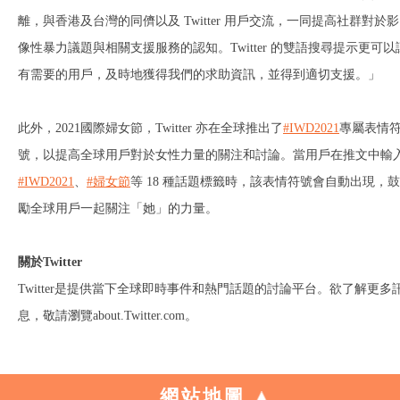
離，與香港及台灣的同儕以及 Twitter 用戶交流，一同提高社群對於影
像性暴力議題與相關支援服務的認知。Twitter 的雙語搜尋提示更可以
有需要的用戶，及時地獲得我們的求助資訊，並得到適切支援。」
此外，2021國際婦女節，Twitter 亦在全球推出了
#IWD2021
專屬表情
號，以提高全球用戶對於女性力量的關注和討論。當用戶在推文中輸
#IWD2021
、
#婦女節
等 18 種話題標籤時，該表情符號會自動出現，鼓
勵全球用戶一起關注「她」的力量。
關於
Twitter
Twitter是提供當下全球即時事件和熱門話題的討論平台。欲了解更多
息，敬請瀏覽about.Twitter.com。
網站地圖