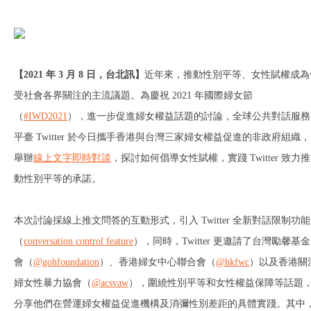
【
2021
年
3
月
8
日，台北訊】
近年來，推動性別平等、女性賦權成為
受社會各界關注的主流議題。為慶祝 2021 年國際婦女節
（
#IWD2021
），進一步促進婦女權益話題的討論，全球公共對話服務
平臺 Twitter 於今日攜手香港與台灣三家婦女權益促進的非政府組織，
舉辦
線上文字即時對談
，探討如何倡導女性賦權，實踐 Twitter 致力推
動性別平等的承諾。
本次討論採線上推文問答的互動形式，引入 Twitter 全新對話限制功能
（
conversation control feature
），同時，Twitter 更邀請了台灣勵馨基金
會（
@gohfoundation
）、香港婦女中心聯合會（
@hkfwc
）以及香港關
婦女性暴力協會（
@acsvaw
），圍繞性別平等和女性權益保障等話題
分享他們在營運婦女權益促進機構及消彌性別差距的具體實踐。其中