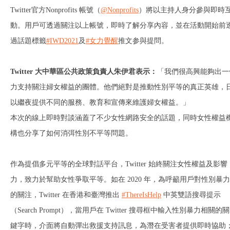
Twitter官方Nonprofits 帳號（
@Nonprofits
）將以主持人身分參與即時
動。用戶可透過關注以上帳號，即時了解分享內容，並在活動開始前
過話題標籤
#IWD2021
及
#女力覺醒
推文参與提問。
Twitter
大中華區公共政策負責人朱伊君表示：
「我們很高興能夠出一
力支持關注婦女權益的團體。他們絕對是推動性別平等的真正英雄，
以繼夜提供不同的服務、教育和宣傳來維護婦女權益。」
本次的線上即時對談涵蓋了不少女性網路安全的話題，同時女性權益
構也分享了如何消弭性別不平等問題。
作為提倡多元平等的全球對話平台，Twitter 始終關注女性權益及影響
力，致力於幫助女性爭取平等。如在 2020 年，為呼籲用戶對性別暴力
的關注，Twitter 在香港和臺灣推出
#ThereIsHelp
中英雙語搜尋提示
（Search Prompt），當用戶在 Twitter 搜尋框中輸入性別暴力相關的關
鍵字時，介面將自動彈出救援支持訊息，為潛在受害者提供即時協助