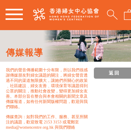
傳媒報導
我們的聲音傳播範圍十分有限，所以我們很感
返回
謝傳媒朋友對婦女議題的關注，將婦女聲音透
過不同的渠道無限擴大，讓她們所關心的政策
﹑社區建設﹑婦女友善﹑環境保育等議題得到
公眾的關注，推動社會改變，變得更加婦女友
善。本部分旨在整合與本會相關的新聞文章及
傳媒報道，如有任何新聞版權問題，歡迎與我
們聯絡。
傳媒查詢：如對我們的工作、服務、甚至所關
注的議題，歡迎致電 2153 3153 或電郵至
media@womencentre.org.hk 與我們聯絡