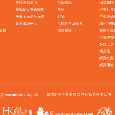
消除家庭暴力
活動快訊
物資捐贈
推動婦女友善職場
年報
企業社會
爭取全民退休保障
刊物
全職媽媽
參與倡議平台
活動預告及花絮
課託同樂
服務
傳媒報導
照顧者放
惜食導賞
姊妹工房
禮品店
經費來源
經費用途
|
版權所有©香港婦女中心協會有限公司
o@womencentre.org.hk