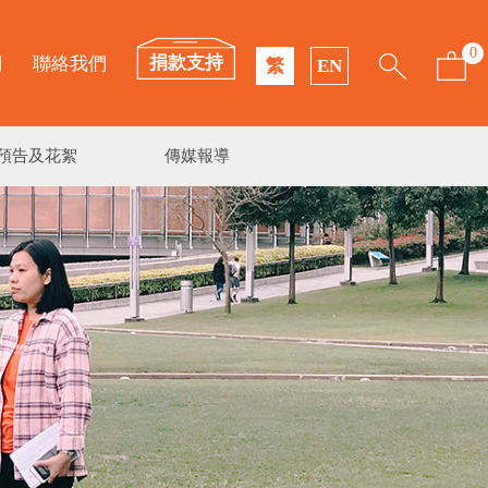
0
捐款支持
們
聯絡我們
繁
EN
預告及花絮
傳媒報導