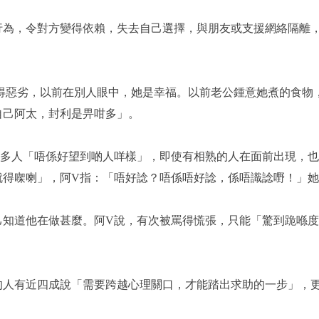
行為，令對方變得依賴，失去自己選擇，與朋友或支援網絡隔離
變得惡劣，以前在別人眼中，她是幸福。以前老公鍾意她煮的食物
自己阿太，封利是畀咁多」。
果多人「唔係好望到啲人咩樣」，即使有相熟的人在面前出現，
就得㗎喇」，阿V指：「唔好諗？唔係唔好諗，係唔識諗嘢！」
己知道他在做甚麼。阿V說，有次被罵得慌張，只能「驚到跪喺
的人有近四成說「需要跨越心理關口，才能踏出求助的一步」，