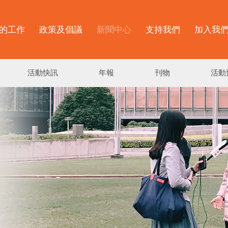
的工作
政策及倡議
新聞中心
支持我們
加入我
活動快訊
年報
刊物
活動