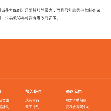
關係暴力條例》只限於肢體暴力，而且只能靠民事禁制令保
例，張晶凝認為可資香港政府參考。
們
加入我們
聯絡我們
界區賣旗日
成為會員
婦女求助熱線
捐計劃
義工行列
賽馬會麗閣中心