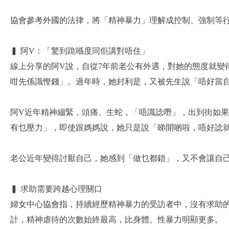
協會參考外國的法律，將「精神暴力」理解成控制、強制等
▍ 阿V：「驚到跪喺度同佢講對唔住」
線上分享的阿V說，自從7年前老公有外遇，對她的態度就
咁先係識慳錢」。過年時，她封利是，又被先生說「唔好當
阿V近年精神繃緊，頭痛、生蛇，「唔識諗嘢」，出到街如
有乜壓力」，即使跟媽媽說，她只是說「睇開啲啦，唔好諗
老公近年變得討厭自己，她感到「做乜都錯」，又不會讓自
▍ 求助需要跨越心理關口
婦女中心協會指，持續經歷精神暴力的受訪者中，沒有求助
計，精神虐待的次數始終最高，比身體、性暴力明顯更多。