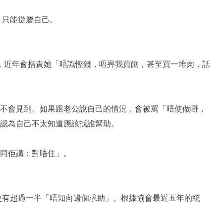
，只能從屬自己。
，近年會指責她「唔識慳錢，唔畀我買餸，甚至買一堆肉，話
也不會見到。如果跟老公說自己的情況，會被罵「唔使做嘢，
她認為自己不太知道應該找誰幫助。
度同佢講：對唔住」。
更有超過一半「唔知向邊個求助」。根據協會最近五年的統