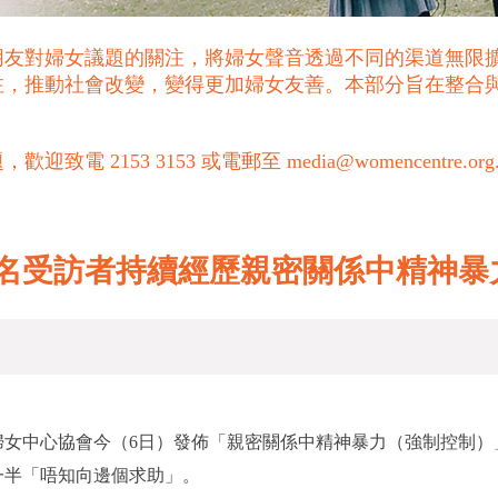
朋友對婦女議題的關注，將婦女聲音透過不同的渠道無限
注，推動社會改變，變得更加婦女友善。本部分旨在整合
53 3153 或電郵至 media@womencentre.org
0名受訪者持續經歷親密關係中精神暴
女中心協會今（6日）發佈「親密關係中精神暴力（強制控制）」問
一半「唔知向邊個求助」。