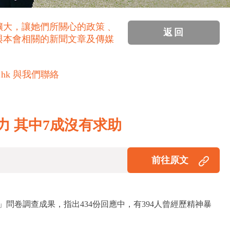
擴大，讓她們所關心的政策﹑
返回
與本會相關的新聞文章及傳媒
.hk 與我們聯絡
力 其中7成沒有求助
前往原文
卷調查成果，指出434份回應中，有394人曾經歷精神暴