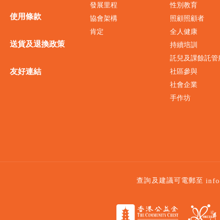
發展里程
性別教育
使用條款
協會架構
照顧照顧者
肯定
全人健康
送貨及退換政策
持續培訓
託兒及課餘託管
友好連結
社區參與
社會企業
手作坊
查詢及建議可電郵至
inf