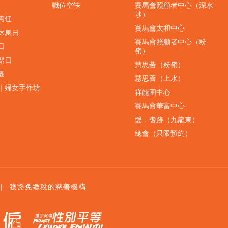
職位空缺
賽馬會照顧者中心（深水
埗）
責任
賽馬會太和中心
休息日
賽馬會照顧者中心（粉
日
嶺）
鬆日
慧思薈（粉嶺）
團
慧思薈（上水）
｜婦女手作坊
祥龍圍中心
賽馬會華富中心
愛．耆跡（九龍東）
總會（只限預約）
|
獲豁免繳稅的慈善機構