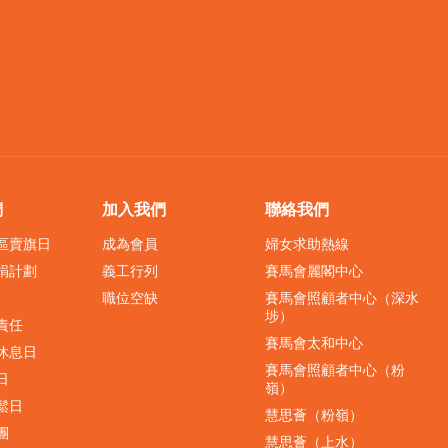
們
加入我們
聯絡我們
界區賣旗日
成為會員
婦女求助熱線
捐計劃
義工行列
賽馬會麗閣中心
職位空缺
賽馬會照顧者中心（深水
埗）
責任
賽馬會太和中心
休息日
賽馬會照顧者中心（粉
日
嶺）
鬆日
慧思薈（粉嶺）
團
慧思薈（上水）