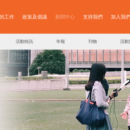
的工作
政策及倡議
新聞中心
支持我們
加入我
活動快訊
年報
刊物
活動