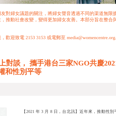
朋友對婦女議題的關注，將婦女聲音透過不同的渠道無限
注，推動社會改變，變得更加婦女友善。本部分旨在整合
53 3153 或電郵至 media@womencentre.org
醒線上對談， 攜手港台三家NGO共慶2
權和性別平等
【2021 年 3 月 8 日，台北訊】近年來，