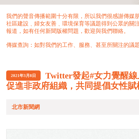
我們的聲音傳播範圍十分有限，所以我們很感謝傳媒
社區建設﹑婦女友善﹑環境保育等議題得到公眾的關
報道，如有任何新聞版權問題，歡迎與我們聯絡。
傳媒查詢：如對我們的工作、服務、甚至所關注的議題，歡迎致電 21
Twitter發起#女力覺
2021年3月8日
促進非政府組織，共同提倡女性賦
北市新聞網