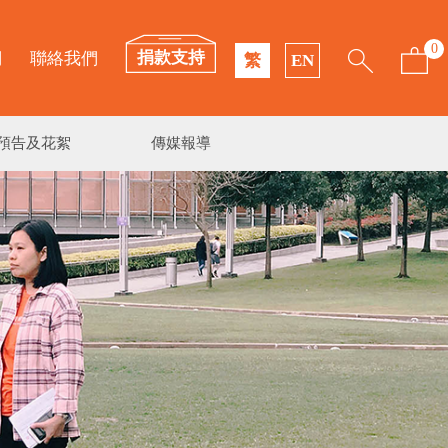
0
捐款支持
們
聯絡我們
繁
EN
預告及花絮
傳媒報導