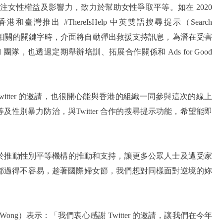
終關注女性權益及影響力，致力於幫助女性爭取平等。如在 2020
臺灣推出 #ThereIsHelp 中英雙語搜尋提示（Search
入性別暴力相關的關鍵字時，介面將自動彈出救援支持訊息，為潛在受害
Good 團隊，也透過定期舉辦培訓、拓展合作關係和 Ads for Good
itter 的邀請，也很開心能與香港的組織一同參與這次的線上
性別暴力防治，與Twitter 合作的搜尋提示功能，希望能即
r 對於推動性別平等機構的推動和支持，讓更多公眾人士及遭受家
都過得不容易，趁著國際婦女節，我們想對同樣面對逆境的妳
 Wong）表示：「我們衷心感謝 Twitter 的邀請，讓我們在今年