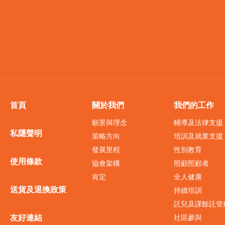
首頁
關於我們
我們的工作
願景與理念
輔導及法律支援
私隱聲明
策略方向
培訓及就業支援
發展里程
性別教育
使用條款
協會架構
照顧照顧者
肯定
全人健康
送貨及退換政策
持續培訓
託兒及課餘託管
友好連結
社區參與