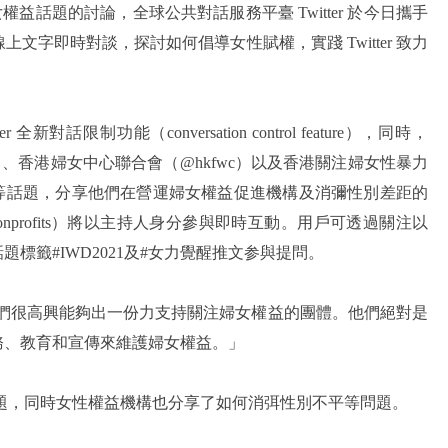
女權益話題的討論，全球公共對話服務平臺 Twitter 於今日攜手
字即時對談，探討如何倡導女性賦權，實踐 Twitter 致力
限制功能（conversation control feature），同時，
ation）、香港婦女中心聯合會（@hkfwc）以及香港關注婦女性暴力
保障等話題，分享他們在營運婦女權益促進機構及消彌性別差距的
號（@Nonprofits）將以主持人身分參與即時互動。用戶可透過關注以
標籤#IWD2021及#女力覺醒推文参與提問。
：「我們很高興能夠出一份力支持關注婦女權益的團體。他們絕對是
務、教育和宣傳來維護婦女權益。」
題，同時女性權益機構也分享了如何消弭性別不平等問題。