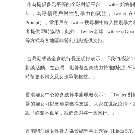
作為提倡多元平等的全球對話平台，Twitter 始
年，為呼籲用戶對性別暴力的關注，Twitter 在香港和
Prompt），當用戶在 Twitter 搜尋框中輸
者提供即時協助；此外，Twitter全球 TwitterFor
等方式為各地區非營利組織提供支持。
台灣勵馨基金會執行長王玥好表示：「我們感謝 Tw
對談活動。在台灣，勵馨基金會致力於推動性別平等及
時幫更多婦女及女孩爭取權益。」
香港婦女中心協會總幹事廖珮珊表示：「Twitte
暴的婦女可以更容易獲得支援。大家在世紀疫情下
說『妳並不孤單，我們會與妳一直同行。』」
香港關注婦女性暴力協會總幹事王秀容（Linda S.Y.