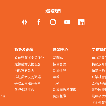
追蹤我們
政策及倡議
新聞中心
支持我
改善照顧者支援服務
新聞稿
1024新
完善離婚支援配套
協會言論
捐款及月
消除家庭暴力
活動快訊
物資捐贈
推動婦女友善職場
年報
企業社會
爭取全民退休保障
刊物
全職媽媽
參與倡議平台
活動預告及花絮
課託同樂
服務
傳媒報導
照顧者放
惜食導賞