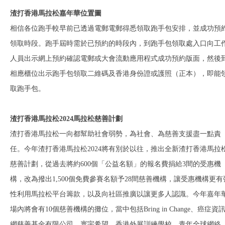
渣打香港馬拉松嘉年華位置圖
相信各位跑手較早前已透過電郵電郵得悉領取跑手包安排，並成功預
領取時段。跑手屆時需於已預約的時段內，到跑手包領取處入口向工
人員出示網上預約確認電郵或大會流動應用程式成功預約版面，然後
相應櫃位出示跑手包領取二維碼及香港身份證或護照
（
正本），即能
取跑手包。
渣打香港馬拉松2024馬拉松慈善計劃
渣打香港馬拉松一向都幫助社會弱勢，為社會、為慈善支援盡一點責
任。今年渣打香港馬拉松
2024
將有別於以往，推出全新渣打香港馬拉
慈善計劃，從過去將約
600
個「公益名額」的報名費捐給
3
間的受惠機
構，改為撥出
1,500
個免費參賽名額予
28
間慈善機構，讓受惠機構更有
性利用馬拉松平台籌款，以及向社區推廣以讓更多人認識。今年嘉年
場內將會有
10
個慈善機構的攤位，當中包括
Bring in Change
、癌症資
網慈善基金有限公司、寰宇希望、香港外展訓練學校、青年全球網絡