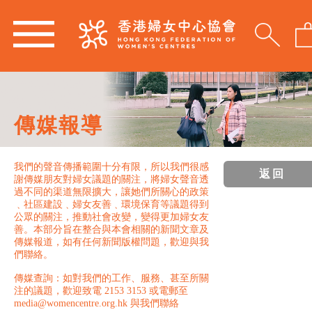
傳媒報導
我們的聲音傳播範圍十分有限，所以我們很感
返回
謝傳媒朋友對婦女議題的關注，將婦女聲音透
過不同的渠道無限擴大，讓她們所關心的政策
﹑社區建設﹑婦女友善﹑環境保育等議題得到
公眾的關注，推動社會改變，變得更加婦女友
善。本部分旨在整合與本會相關的新聞文章及
傳媒報道，如有任何新聞版權問題，歡迎與我
們聯絡。
傳媒查詢：如對我們的工作、服務、甚至所關
注的議題，歡迎致電 2153 3153 或電郵至
media@womencentre.org.hk 與我們聯絡