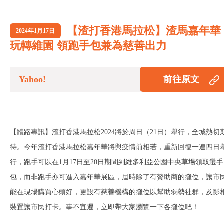
【渣打香港馬拉松】渣馬嘉年華
2024年1月17日
玩轉維園 領跑手包兼為慈善出力
Yahoo!
前往原文
【體路專訊】渣打香港馬拉松
2024
將於周日
（21
日）舉行，全城熱切
待。今年渣打香港馬拉松嘉年華將與疫情前相若，重新回復一連四日
行，跑手可以在
1
月
17
日至
20
日期間到維多利亞公園中央草場領取選手
包，而非跑手亦可進入嘉年華展區，屆時除了有贊助商的攤位，讓市
能在現場購買心頭好，更設有慈善機構的攤位以幫助弱勢社群，及影
裝置讓市民打卡。事不宜遲，立即帶大家瀏覽一下各攤位吧！