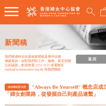
新聞稿
我們將適時在此發佈新聞稿及事件回應
返回
傳媒查詢：如對我們的工作、服務、甚至所關
注的議題，歡迎致電 2153 3153 或電郵至
media@womencentre.org.hk 與我們聯絡
"Always Be Yourself" 概念店成
2020年8月31日
「婦女創業路，從發掘自己到產品連繫」