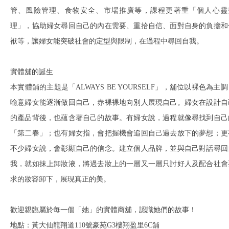
管、風險管理、食物安全、市場推廣等，課程更著重「個人心靈
理」，協助婦女尋回自己的內在需要、重拾自信、面對自身的負擔和
袱等，讓婦女能突破社會的定型與限制，在過程中尋回自我。
實體舖的誕生
本實體舖的主題是「ALWAYS BE YOURSELF」，舖位以裸色為主
喻意婦女能逐漸做回自己，赤裸裸地向別人展現自己。婦女在設計自
的產品背後，也蘊含著自己的故事。有婦女說，過程就像尋找到自己
「第二春」；也有婦女指，會把握機會追回自己過去放下的夢想；更
不少婦女說，會彰顯自己的信念。建立個人品牌，並與自己對話尋回
我，就如抹上卸妝液，將過去妝上的一層又一層只討好人及配合社會
求的妝容卸下，展現真正的美。
歡迎親臨屬於每一個「她」的實體商舖，認識她們的故事！
地點：黃大仙龍翔道110號豪苑G3樓翔盈里6C舖