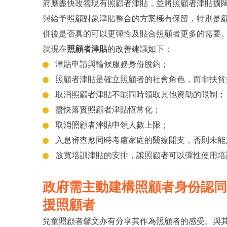
府應盡快改善現有照顧者津貼，並將照顧者津貼擴
與給予照顧對象津貼整合的方案極有保留，特別是
併後是否真的可以更彈性及貼合照顧者更多的需要
就現在
照顧者津貼
的改善建議如下：
津貼申請與輪候服務身份脫鈎；
照顧者津貼是確立照顧者的社會角色，而非扶貧
取消照顧者津貼不能同時領取其他資助的限制；
盡快落實照顧者津貼恆常化；
取消照顧者津貼申領人數上限；
入息審查應同時考慮家庭的醫療開支，否則未能
放寬培訓津貼的安排，讓照顧者可以彈性使用培
政府需主動建構
照顧者身份認
援照顧者
兒童照顧者馨文亦有分享其作為照顧者的感受。與