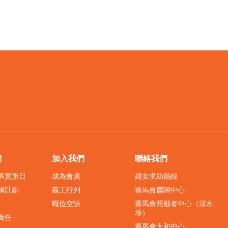
們
加入我們
聯絡我們
界區賣旗日
成為會員
婦女求助熱線
捐計劃
義工行列
賽馬會麗閣中心
職位空缺
賽馬會照顧者中心（深水
埗）
責任
賽馬會太和中心