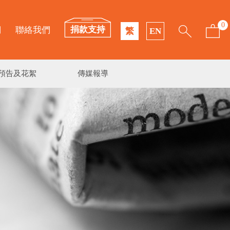
0
捐款支持
們
聯絡我們
繁
EN
預告及花絮
傳媒報導