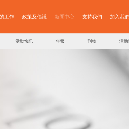
的工作
政策及倡議
新聞中心
支持我們
加入我
活動快訊
年報
刊物
活動