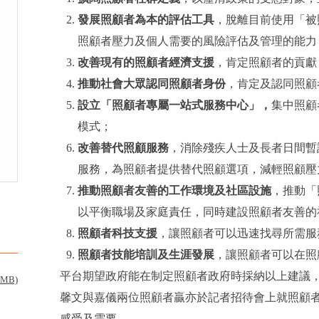
發展照顧者為本的評估工具
，脫離目前使用「被
照顧者壓力及個人需要的風險評估及管理的能力
改善現有的照顧者經濟支援
，肯定照顧者的貢獻
推動社會大眾認同照顧者身份
，肯定及認同照顧
設立「照顧者專屬一站式服務中心」
，
集中照顧
模式；
改善替代照顧服務
，消除殘疾人士及長者日間暫
服務，為照顧者提供替代照顧選項，減輕照顧壓
推動照顧者友善的工作環境及社區設施
，推動「
以平衡職場及家庭責任，同時建設照顧者友善的
照顧者科技支援
，讓照顧者可以迅速找尋所需服
照顧者技能培訓及生涯發展
，讓照顧者可以在照
平台期望政府能在制定照顧者政府時採納以上建議
1MB)
馨文與嘉儀兩位照顧者贏亦於記者招待會上就照顧
感受及需要。