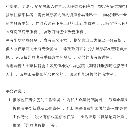
科訓練。 此外，貓貓母親入住的老人院雖然有院車，卻没有提供院車
務給住宿部長者，需要照顧者去預約復康會易達巴⼠ ， ⽽易達巴⼠全
新界只得兩架 ， ⽽且必須在下午五點前上到⾞回程 。 現時全港只有
間有提供院⾞服務 。 冀政府能盡快改善服務 。
另有街坊⼩燕分享 ， 育有三名⼦女 ， 期望靠自己力量出⼀分貢獻 ，
但因照顧家庭而未能充份發揮 ， 希望政府可以提供照顧者友善職場措
施 ， 或⽀援照顧者在⼿藝⽅⾯的發展 ， 令照顧者有得選擇 。
香港弱智⼈⼠家長聯會主席⿈偉雄先⽣亦提議長期暫託服務應包括智
⼈⼠ ， 及增加長期暫託服務名額 。 冀政府能改善照顧者境況 。
平台建議 ：
推動照顧者友善的⼯作環境 ： 為私⼈企業提供誘因 ， ⿎勵企業
援僱員平衡親職及⼯作責任 ， 包括保障僱員能因照顧責任⽽獲彈
⼯作時間 、 設立有薪或無薪照顧假 、 重返職場的職業配對計劃 
推動 「照顧者假期」 等 。