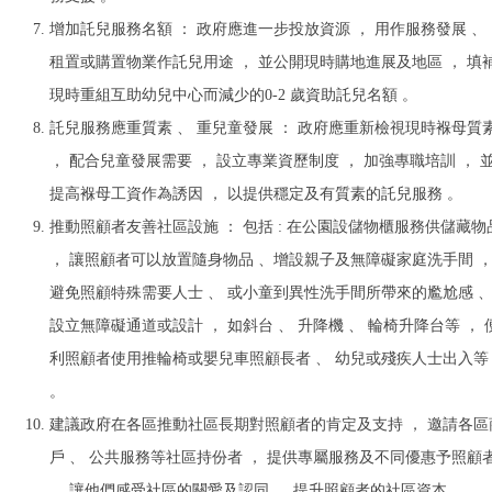
增加託兒服務名額 ： 政府應進⼀步投放資源 ， ⽤作服務發展 、
租置或購置物業作託兒⽤途 ， 並公開現時購地進展及地區 ， 填
現時重組互助幼兒中⼼⽽減少的0-2 歲資助託兒名額 。
託兒服務應重質素 、 重兒童發展 ： 政府應重新檢視現時褓⺟質
， 配合兒童發展需要 ， 設立專業資歷制度 ， 加強專職培訓 ， 
提⾼褓⺟⼯資作為誘因 ， 以提供穩定及有質素的託兒服務 。
推動照顧者友善社區設施 ： 包括 : 在公園設儲物櫃服務供儲藏物
， 讓照顧者可以放置隨⾝物品 、增設親⼦及無障礙家庭洗⼿間 
避免照顧特殊需要⼈⼠ 、 或⼩童到異性洗⼿間所帶來的尷尬感 
設立無障礙通道或設計 ， 如斜台 、 升降機 、 輪椅升降台等 ， 
利照顧者使⽤推輪椅或嬰兒⾞照顧長者 、 幼兒或殘疾⼈⼠出入等
。
建議政府在各區推動社區長期對照顧者的肯定及⽀持 ， 邀請各區
⼾ 、 公共服務等社區持份者 ， 提供專屬服務及不同優惠予照顧
， 讓他們感受社區的關愛及認同 ， 提升照顧者的社區資本 。