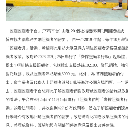
「照顧照顧者平台」(下稱平台) 由近 20 個社福機構和⺠間團體組成，
旨在協⼒倡導跨界別照顧者的需要 。 ⾃平台2019 年起，每年10⽉舉
「照顧者⽉」活動，希望藉此引起⼤眾及局⽅關注照顧者需要及倡議
顧者政策。政府於2023 年9⽉25⽇舉⾏了「齊撐照顧者⾏動」起動禮
提出4 項措施⽀援照顧者，包括推出⽀援熱線182183、資訊網站、強
暫託服務，以及照顧者津貼增⾄3000 元。此外，為 答謝照顧者的付
出，會向長者及殘疾⼈⼠照顧者派發1 萬張海洋公園入場⾨票。⼀年
去，照顧照顧者平台想藉此了解照顧者們對政府就照顧者的措施及政
的看法，平台在9⽉25⽇⾄11⽉15⽇進⾏《照顧者們對「齊撐照顧者⾏
動」的看法問卷》，共收集到427 份有效問卷，旨在了解照顧者們認
⾏動能否有效地回應照顧者們的需要，故想透過此問卷收集照顧者的
⾒，整理成資料，冀望能與有關部⾨傳達意⾒及提出改善建議。