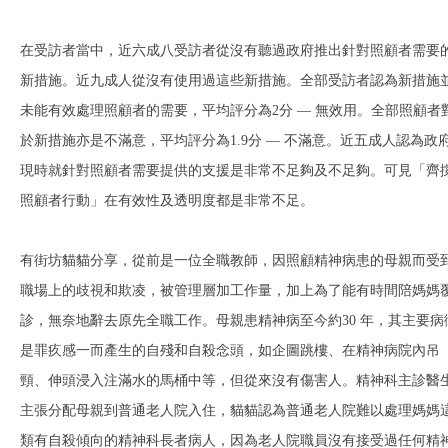
在受訪者當中，近六成⼋受訪者從沒有聽過政府推出針對照顧者需要
新措施。近九成⼈從沒有使⽤過這些新措施。全部受訪者認為新措施
未能有效處理照顧者的需要，平均評分為2分 — 無效用。全部照顧者
於新措施亦是不滿意，平均評分為1.9分 — 不滿意。近五成⼈認為政
現時就針對照顧者需要提供的⽀援是非常不⾜夠及不足夠。可⾒「齊
照顧者⾏動」在有效性及透明度都是非常不足。
有街坊貓貓分享，從前是⼀位全職教師，因照顧精神病患的母親而受
職場上的歧視和欺凌，被管理層加⼯作量，加上為了能有時間陪媽媽
診，無奈地辭去原先全職⼯作。母親患精神病至今約30 年，其主要病
是罪疚感一而產生的自殘和自殺念頭，如企圖跳樓、在精神病院內吊
頸、伸頭浸入注滿水的馬桶中等，但從來沒有傷害人。精神科主診醫
主張分配母親到普通老⼈院入住，貓貓認為普通老人院難以處理媽媽
類有⾃殺傾向的精神科長者病人，因為老人院職員沒有接受過任何精