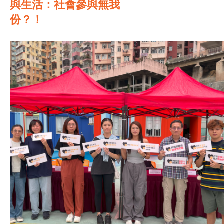
與⽣活：社會參與無我
份？！