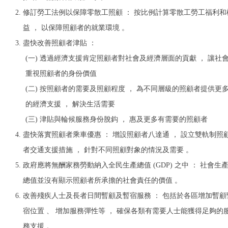
修訂勞⼯法例以保障零散⼯照顧 ： 按比例計算零散⼯勞⼯福利和
益 ， 以保障照顧者的就業環境 。
盡快改善照顧者津貼 ：
(⼀) 透過經濟⽀援肯定照顧者對社會及經濟層⾯的貢獻 ， 讓社
重視照顧者的⾝份價值
(⼆) 按照顧者的需要及照顧程度 ， 為不同層級的照顧者提供更
的經濟⽀援 ， 解決⽣活需要
(三) 津貼與輪候服務⾝份脫鈎 ， 惠及更多有需要的照顧者
盡快落實照顧者乘⾞優惠 ： 增設照顧者⼋達通 ， 設立雙軌制照
者交通⽀援措施 ， 針對不同照顧對象的情況及需要 。
政府應將無酬家務勞動納入全⺠⽣產總值 (GDP) 之中 ： 社會⽣
總值並沒有顯示照顧者所承擔的社會責任的價值 。
改善殘疾⼈⼠及長者⽇間暫顧及暫宿服務 ： 包括於各區增加暫顧
宿位置 、 增加服務彈性等 ， 確保各類有需要⼈⼠能獲得⾜夠的
務⽀援 。