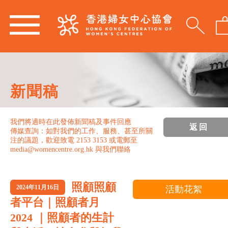
新聞稿
我們將適時在此發佈新聞稿及事件回應
返回
傳媒查詢：如對我們的工作、服務、甚至所關
注的議題，歡迎致電 2153 3153 或電郵至
media@womencentre.org.hk 與我們聯絡
照顧照顧
2024年11月16日
活動花絮
者平台｜照顧者⽉
2024 ｜照顧者的⽣計