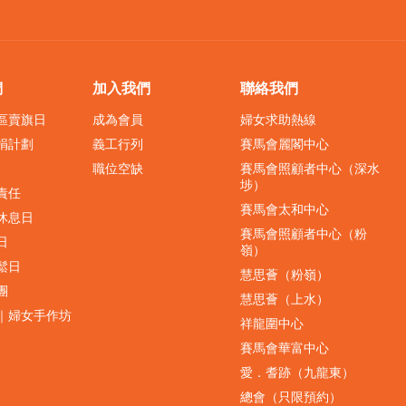
們
加入我們
聯絡我們
界區賣旗日
成為會員
婦女求助熱線
捐計劃
義工行列
賽馬會麗閣中心
職位空缺
賽馬會照顧者中心（深水
埗）
責任
賽馬會太和中心
休息日
賽馬會照顧者中心（粉
日
嶺）
鬆日
慧思薈（粉嶺）
團
慧思薈（上水）
｜婦女手作坊
祥龍圍中心
賽馬會華富中心
愛．耆跡（九龍東）
總會（只限預約）