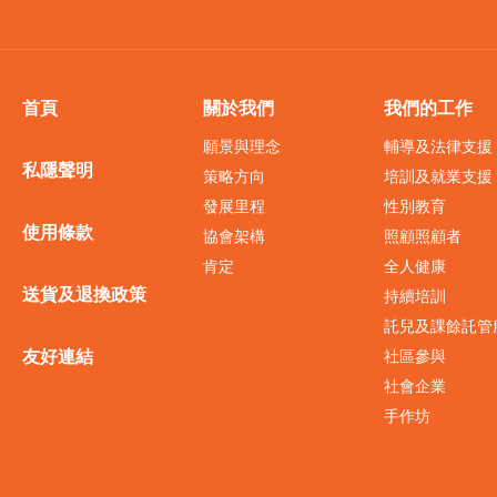
首頁
關於我們
我們的工作
願景與理念
輔導及法律支援
私隱聲明
策略方向
培訓及就業支援
發展里程
性別教育
使用條款
協會架構
照顧照顧者
肯定
全人健康
送貨及退換政策
持續培訓
託兒及課餘託管
友好連結
社區參與
社會企業
手作坊