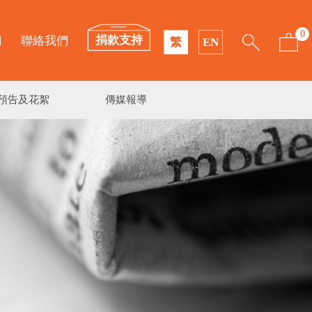
0
捐款支持
們
聯絡我們
繁
EN
預告及花絮
傳媒報導