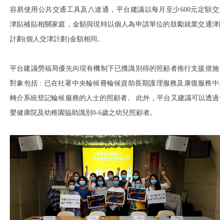
容易使用公共交通工具及八達通，平台建議以每月至少600元定額交
津貼補貼相關家庭，金額與現時以個人為申請單位的鼓勵就業交通津
計劃(個人交津計劃)金額相同。
平台建議勞福局優先向現有機制下已獲識別得的照顧者推行支援措施
對象包括 : 已在社署中央輪候冊輪候資助長期護理服務及康復服務中
轉介系統登記輪候服務的人士的照顧者。 此外，平台又建議可以透過
嬰健康院及幼稚園協助識別0-6歲之幼兒照顧者。