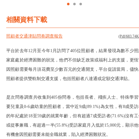
相關資料下載
照顧者交通津貼問卷調查報告
(Pdf/683.74
平台於去年12月至今年1月訪問了405位照顧者，結果發現為數不少照
家庭處於經濟困難的狀況，他們不但缺乏政策或福利上的支援，更恆
因照顧需要每月須花費至少數百元的交通開支，平台促請當局，儘快
照顧者提供雙軌制交通支援，包括照顧者八達通或定額交通津貼。
是次問卷調查共收集到405份問卷，包括長者、殘疾人士、特殊學習
要兒童及0-6歲幼童的照顧者，當中近9成(89.1%)為女性，有8成受
的年紀處於18至59歲的就業年齡，但有超過7成受訪者(71.6%)沒有
或從事兼職，有超過一半(55.8%)受訪家庭月入低於15,000元，顯示
有機會因照顧需要未能全職就業，陷入經濟困難狀況。