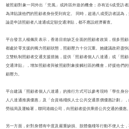
被照顧對象一同外出「兜風」或跨區外遊的機會；亦有近6成受訪者
為津貼讓他們的照顧者身份受到肯定。 同時，超過八成受訪者認為，
論是申請照顧者八達通或定額交通津貼，都不應設經濟審查。
平台發言人楊佩艮表示，香港目前缺乏全面的照顧者政策，很多照顧
都處於零支援的獨力照顧狀態，照顧壓力十分沉重。她建議政府盡快
立雙軌制照顧者交通支援措施，提供「照顧者個人八達通」或「照顧
交通津貼」，增加照顧者與被照顧對象接觸社區的機會，紓援他們的
顧壓力。
平台建議「照顧者個人八達通」的推行方式可以參考現時「學生身分
人八達通推廣優惠」及「合資格殘疾人士公共交通票價優惠計劃」，
勞福局及運輸署，聯同港鐵公司，向照顧者提供乘搭公共交通的優惠
另一方面，針對身體有中度及嚴重缺損、肢體傷殘等行動不便人士，