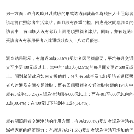
另一方面，政府現時只以試驗的形式透過關愛基金為殘疾人士照顧者
護老提供照顧者生活津貼，而且設有多重門檻。回應是次問卷調查的
訪者中，有8成6人沒有領取上面兩項照顧者津貼。同時，亦有超過8
受訪者沒有享用長者八達通或殘疾人士八達通優惠。
調查結果顯示，有超過6成(68.6%)受訪者因照顧需要，平均每月交通
支至少要400元或以上，當中的4成3人(42.9%)的每月開支更達600元
上。問到希望政府如何支援他們，分別有5成半及4成1受訪者選擇照
者八達通及定額交通津貼，而有回應照顧者交通津貼數額的194人中
就有5成半(55.2%)人認為津貼應在600元以上；而在401至600元以內
3成(30.4%)；在400元以下的則有1成4(14.4%)。
就有關照顧者交通津貼的作用方面，有9成(90.4%)受訪者認為津貼有
減輕家庭的經濟壓力；有超過7成(71.6%)受訪者認為津貼可增加他們