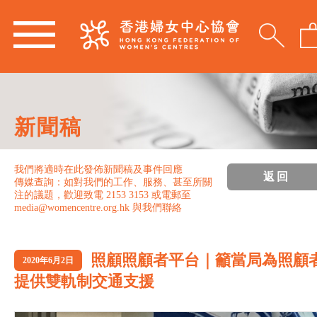
新聞稿
我們將適時在此發佈新聞稿及事件回應
返回
傳媒查詢：如對我們的工作、服務、甚至所關
注的議題，歡迎致電 2153 3153 或電郵至
media@womencentre.org.hk 與我們聯絡
照顧照顧者平台｜籲當局為照顧
2020年6月2日
提供雙軌制交通支援