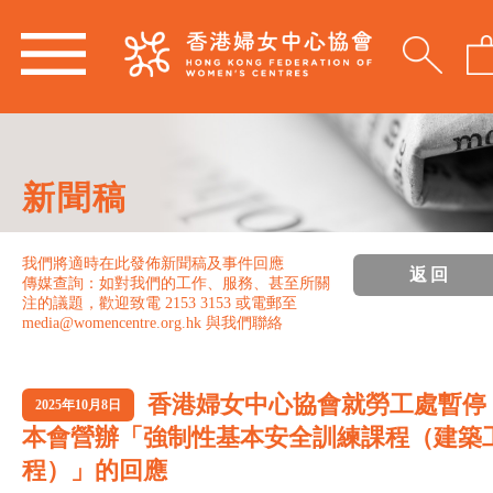
新聞稿
我們將適時在此發佈新聞稿及事件回應
返回
傳媒查詢：如對我們的工作、服務、甚至所關
注的議題，歡迎致電 2153 3153 或電郵至
media@womencentre.org.hk 與我們聯絡
香港婦女中心協會就勞工處暫停
2025年10月8日
本會營辦「強制性基本安全訓練課程（建築
程）」的回應