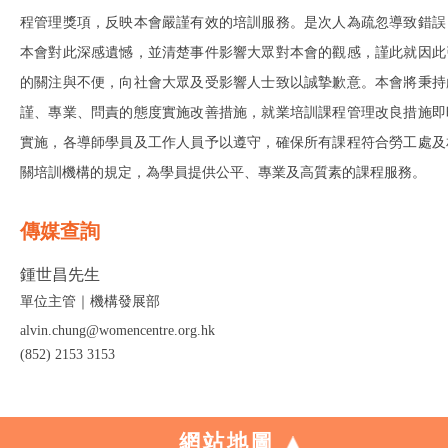
程管理獎項，反映本會嚴謹有效的培訓服務。是次人為疏忽導致錯誤
本會對此深感遺憾，並清楚事件影響大眾對本會的觀感，謹此就因此
的關注與不便，向社會大眾及受影響人士致以誠摯歉意。本會將秉持
謹、專業、問責的態度實施改善措施，就業培訓課程管理改良措施即
實施，各導師學員及工作人員予以遵守，確保所有課程符合勞工處及
關培訓機構的規定，為學員提供公平、專業及高質素的課程服務。
傳媒查詢
鍾世昌先生
單位主管｜機構發展部
alvin.chung@womencentre.org.hk
(852) 2153 3153
網站地圖