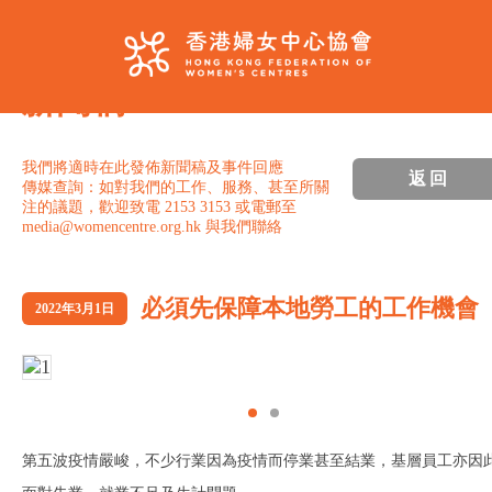
新聞稿
我們將適時在此發佈新聞稿及事件回應
返回
傳媒查詢：如對我們的工作、服務、甚至所關
注的議題，歡迎致電 2153 3153 或電郵至
media@womencentre.org.hk 與我們聯絡
必須先保障本地勞工的工作機會
2022年3月1日
第五波疫情嚴峻，不少行業因為疫情而停業甚至結業，基層員工亦因