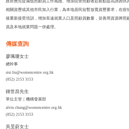
政府應先從減低照顧員工作風險、增加院舍照顧者起薪點提高誘因供
相關資歷或其他市民加入行業，為本地居民短暫放寬資歷要求，在疫
後重新接受培訓，增加長遠就業人口及照顧員數量，並善用資源將照
員及本地就業問題一併處理。
傳媒查詢
廖珮珊女士
總幹事
sisi.liu@womencentre.org.hk
(852) 2153 3153
鍾世昌先生
單位主管｜機構發展部
alvin.chung@womencentre.org.hk
(852) 2153 3153
吳旻蔚女士