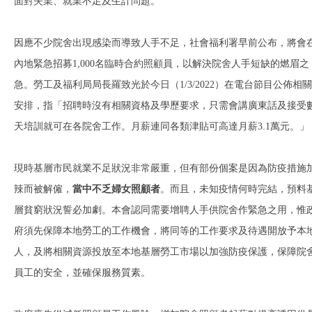
面對失業、就業不足及生計問題。
因應不少院舍出現感染而導致人手不足，社會福利署早前公布，將會
內地緊急招募1,000名臨時合約照顧員，以解決院舍人手短缺的燃眉之
急。勞工及福利局局長羅致光於今日（1/3/2022）在電台節目公佈相關
安排，指「招聘時沒有相關資格及學歷要求，只需會講廣東話及接受
天培訓就可在各院舍工作。月薪連同各類津貼可高達月薪3.1萬元。」
現時基層市民就業不足狀況非常嚴重，但有部份個案是因為防疫措施
辣而被解僱，
當中不乏婦女照顧者
。而且，未知疫情何時完結，預料
層貧窮狀況誓必加劇。本會認同需要增聘人手供院舍作緊急之用，惟
府須先保障本地勞工的工作機會，將同等的工作要求及待遇開放予本
人，及將相關資源投放至本地基層勞工市場以加強防疫保護，保障院
員工的安全，並確保服務質素。