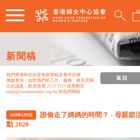
新聞稿
我們將適時在此發佈新聞稿及事件回應
返回
傳媒查詢：如對我們的工作、服務、甚至所關
注的議題，歡迎致電 2153 3153 或電郵至
media@womencentre.org.hk 與我們聯絡
誰偷走了媽媽的時間？ - 母親節
2020年5月9日
動 2020