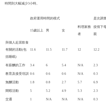
時間則大幅減少3小時。
政府運用時間的模式
是次調
料理家務
疫情下
15歲以上
男
女
者
親
與個人起居飲食
有關的活動(包
11.6
11.5
11.7
12
12.2
括睡眠)
有薪酬的工作
3.4
6
5.4
N/A
2.3
教育及接受培訓
0.6
0.6
0.6
N/A
0.3
無酬活動
1.8
0.8
2.7
5.7
6.9
閑暇活動
5
5.2
4.9
5.3
2.3
交通
1
N/A
N/A
N/A
0.3