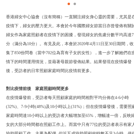
香港婦女中心協會（沒有簡稱）一直關注婦女身心靈的需要，尤其是
疫情下，婦女的壓力更大。本會於今年國際婦女節當日亦曾發佈有關
婦女作為家庭照顧者在疫情下的困擾，發現婦女的焦慮分數平均高達7
分（滿分為10分）。有見及此，本會於2020年4月11日至30日期間，收
集了850份問卷（當中702位為育有子女的女性），進一步了解她們在
情下的時間運用情況，並藉著母親節發佈結果。結果發現在疫情爆發
後，受訪者的日常照顧家庭時間比疫情前更多。
對比疫情前後
家庭照顧時間更多
在疫情爆發前，受訪者每天照顧家庭的時間相對平均分佈在4-6小時
(32%)、7-9小時(48%)及10小時以上(31%)；但在疫情爆發後，需要照
家庭時間達10小時以上的受訪者大幅增加至65%，增幅達一倍，反映
女的大部分時間都在照顧工作上。而當中只有77位的受訪者表示有家
協助照顧工作，主要為配偶, 但近五成協助照顧的時數不足3小時。值