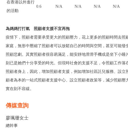
在香港以外進行
0.6
N/A
N/A
N/A
N/A
的活動
為媽媽打打氣
照顧者支援不宜再拖
疫情下，照顧者需要承受更大的照顧壓力，花上更多的照顧時間去照
家庭，無形中壓縮了照顧者可以放鬆自己的時間與空間，甚至可能發
照顧悲劇。其實照顧者很容易滿足，能安靜地滑滑手機或是坐下小睡
刻已是她們十分享受的時光。但現時社會的支援不足，令照顧工作落
照顧者身上，因此，增加照顧者支援，例如增加社區託兒服務、設立
顧者為本的一站式照顧者支援中心、設立照顧者政策等，減少照顧壓
實在刻不容緩。
傳媒查詢
廖珮珊女士
總幹事