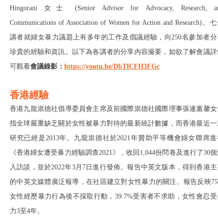
Hingorani 女士 (Senior Advisor for Advocacy, Research, a
Communications of Association of Women for Action and Research)。
講者就婦女暴力議題上有多年的工作及倡議經驗，向250名參加者分
珍貴的經驗和資訊。以下為各講者的分享內容撮要，如欲了解會議詳
可觀看
會議錄影：
https://youtu.be/DbTICFH3FGc
香港經驗
香港九龍祟德社倡導委員會主席及前國際祟德社國際理事張連蕙馨女
指全球嚴重缺乏關於女性被暴力對待的最新統計數據，而香港最近一
研究已經是2013年。九龍祟德社於2021年贊助平等機會婦女聯席進
《香港婦女遭受暴力經驗調查2021》，收回1,044份問卷及進行了30
入訪談，並於2022年3月7日進行發佈。報告中英文版本，得到香港主
的中英文媒體廣泛報導，在社區建立對女性暴力的關注。報告反映75
女性經歷暴力行為後不採取行動，39.7%受害者不求助，女性會忍受
力3至4年。