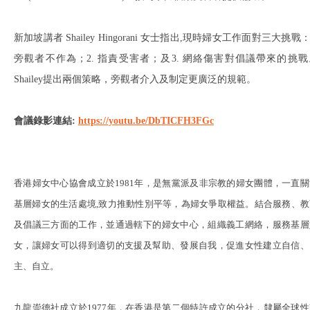
新加坡講者 Shailey Hingorani 女士指出,現時婦女工作面對三大挑戰：
旁觀者不作為；2. 指責受害者；及3. 網絡傷害對倡議帶來的挑戰
Shailey提出兩個策略，旁觀者介入及制定更廣泛的規範。
會議錄影連結:
https://youtu.be/DbTICFH3FGc
香港婦女中心協會成立於1981年
，
是無黨派及非宗教的婦女團體
，
一直關
基層婦女的生活處境,致力推動性別平等
，
為婦女爭取權益。結合服務、教
及倡議三方面的工作
，
並通過轄下的婦女中心
，
組織義工網絡
，
服務基層
女
，
讓婦女可以得到適切的支援及幫助、發展自我
，
促進女性建立自信、
主、自立。
九龍崇德社成立於1977年
，
在香港是第二個特許成立的分社
，
隸屬全球性