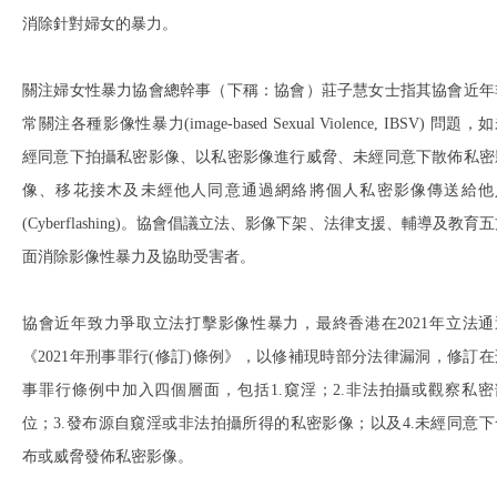
消除針對婦女的暴力。
關注婦女性暴力協會總幹事（下稱：協會）莊子慧女士指其協會近年
常關注各種影像性暴力(image-based Sexual Violence, IBSV) 問題，
經同意下拍攝私密影像、以私密影像進行威脅、未經同意下散佈私密
像、移花接木及未經他人同意通過網絡將個人私密影像傳送給他
(Cyberflashing)。協會倡議立法、影像下架、法律支援、輔導及教育
面消除影像性暴力及協助受害者。
協會近年致力爭取立法打擊影像性暴力，最終香港在2021年立法通
《2021年刑事罪行(修訂)條例》，以修補現時部分法律漏洞，修訂在
事罪行條例中加入四個層面，包括1.窺淫；2.非法拍攝或觀察私密
位；3.發布源自窺淫或非法拍攝所得的私密影像；以及4.未經同意下
布或威脅發佈私密影像。