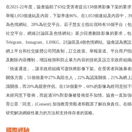
在2021-22年度，協會協助了63位受害者提出158個將影像下架的要
舉報1,053個連結及內容，下架率達86%。在1,053個連結及內容中，3
為色情網站、28%為社交平台。莊子慧女士指出現時有10個平台（包
社交平台、網絡討論區及色情網站）甚少回應刪除影像的要求，包
Telegram、Instagram、LIHKG、討論區及4個色情網站。協會認為應
網上平台和社交媒體公司問責制，訂立政策、舉報渠道、平台用戶指
及刪除內容機制，增設檢測和防止暴力內容的技術及設立非政府組織
「快速通道」，讓非政府組織可盡快將影像下架。在受害者與施暴者
關係方面，51個個案中27%為陌生人，22%為認識關係，21%為網上
識關係，而20%為親密伴侶。在158個案中，60%的影像為經同意拍下
未經同意下發佈，而超過50%對影像被發佈並不知情。協會一直加強
育公眾「同意」(Consent) 加強教育旁觀者和觀眾了解自身責任。在
研究解決網絡性暴力的方法和支持倖存者的策略。
國際經驗