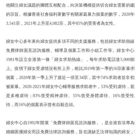
他關注婦女議題的團體互相配合，向決策機構提供切合婦女需要的建
的宗旨。根據香港社會福利署數字有關家庭暴力個案的數字，2020年
3,541宗，2021年上升至4,082宗，其中85%的受害者為女性。
婦女中心多年來向婦女提供多項不同的支援服務，包括婦女求助熱線
免費律師面見諮詢服務、輔導及個案工作和小組工作等。婦女中心
1981年設立全港第一條「婦女求助熱線」，每年求助電話達5,000個
上。疫情下婦女受虐情況有所上升，相比2019年第一季的16宗家暴求
個案，2020年第一季上升了接近一倍至34宗，當中74%求助者並非初
被家暴。2020-2021年婦女中心輔導服務求助者中，53%受到虐待，
是多種虐待；83%曾受精神虐待、55%曾受身體虐待、16%曾受性
待，而16%的個案表示曾有自殺念頭。
婦女中心自1992年開展「免費律師面見諮詢服務」，是全港首項專為
婚姻困擾婦女而設免費法律諮詢服務，旨在讓缺乏法律知識的婦女，