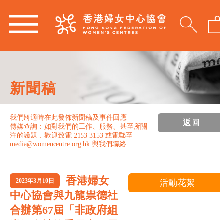
新聞稿
我們將適時在此發佈新聞稿及事件回應
返回
傳媒查詢：如對我們的工作、服務、甚至所關
注的議題，歡迎致電 2153 3153 或電郵至
media@womencentre.org.hk 與我們聯絡
香港婦女
2023年3月10日
活動花絮
中心協會與九龍祟德社
合辦第67屆「非政府組