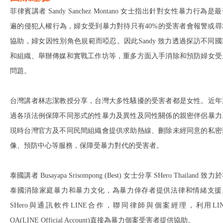
菲律賓講者 Sandy Sanchez Montano 女士指出針對女性暴力行為是
遍的侵犯人權行為，婦女受到暴力對待只有40%的受害者會報警或尋
協助，婦女因性別角色規範而啞忍。因此Sandy 致力透過探訪不同國
和組織、舉辦傳媒和實戰工作坊等，重多方面入手消除和預防婦女受
問題。
台灣講者林志潔教授分享，台灣大多性騷擾的受害者都是女性。近年
過各項法例保障不同形式的性暴力及異性及同性關係的親密伴侶暴力
現時台灣官方及不同民間組織會提供求助熱線、刪除未經同意的私密
像、預防中心等服務，保障受暴力對代的受害者。
泰國講者 Busayapa Srisompong (Best) 女士分享 SHero Thailand 致力
泰國消除家庭暴力和暴力文化，為暴力倖存者提供法律和情緒支援
SHero與通訊軟件LINE合作，聯同律師與個案經理，利用LIN
OA(LINE Official Account)直接為暴力個案受害者提供協助。