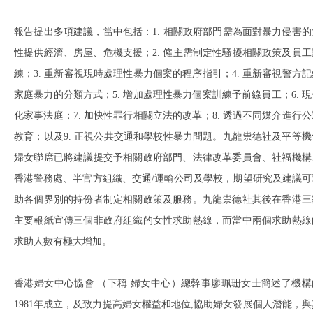
報告提出多項建議，當中包括：1. 相關政府部門需為面對暴力侵害的
性提供經濟、房屋、危機支援；2. 僱主需制定性騷擾相關政策及員工
練；3. 重新審視現時處理性暴力個案的程序指引；4. 重新審視警方記
家庭暴力的分類方式；5. 增加處理性暴力個案訓練予前線員工；6. 現
化家事法庭；7. 加快性罪行相關立法的改革；8. 透過不同媒介進行公
教育；以及9. 正視公共交通和學校性暴力問題。九龍祟德社及平等機
婦女聯席已將建議提交予相關政府部門、法律改革委員會、社福機構
香港警務處、半官方組織、交通/運輸公司及學校，期望研究及建議可
助各個界別的持份者制定相關政策及服務。九龍祟德社其後在香港三
主要報紙宣傳三個非政府組織的女性求助熱線，而當中兩個求助熱線
求助人數有極大增加。
香港婦女中心協會 （下稱:婦女中心）總幹事廖珮珊女士簡述了機構
1981年成立，及致力提高婦女權益和地位,協助婦女發展個人潛能，與