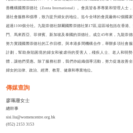
善機構國際崇德社
（
Zonta International
）。
會員皆各界專業和管理人士
，
過社會服務和倡導
，
致力提升婦女的地位。迄今全球的會員遍佈62個國家
超過1100個分社。九龍崇德社隸屬國際崇德社第17區,這區域包括在香港
門、馬來西亞、菲律賓、新加坡及泰國的崇德社。成立45年來
，
九龍崇德
努力實踐國際崇德社的工作目標。與本港多間機構合作
，
舉辦多項社會服
計劃
，
幫助身陷困境的婦女和被虐待的受害人
，
殘疾人士、老人和弱勢
體
，
讓他們受惠。除了服務社群
，
我們亦組織倡導活動
，
努力促進改善全
婦女的法律、政治、經濟、教育、健康和專業地位。
傳媒查詢
廖珮珊女士
總幹事
sisi.liu@womencentre.org.hk
(852) 2153 3153