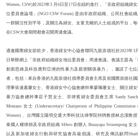
Women, CSW)於2023年3 月6日至17日在紐約進行，「非政府組織婦
位委員會論壇」(NGO CSW Forum) 是由非政府組織、公民社會組
一群關注性別平等，及關注為婦女、女童充權的人士組成的平台，每
在CSW大會期間都會召開周邊會議。
適逢國際婦女節前夕，香港婦女中心協會聯同九龍祟德社於2023年3月
日舉辦網上「非政府組織婦女地位委員會」周邊會議。會議主題為「
創新思維及科技應對亞洲的性暴力及親密關係暴力」，邀請了七位
者，包括：來自香港的九龍祟德社倡導委員會主席及前國際祟德社國
理事張連蕙馨女士、香港婦女中心協會總幹事廖珮珊女士、關注婦女
暴力協會總幹事莊子慧女士、菲律賓婦女委員會主席 Sandy Sanch
Montano 女士 (Undersecretary/ Chairperson of Philippine Commission 
Women) 、台灣國立陽明交通大學科技法律學院特聘教授林志潔教授
泰國人權律師及非政府組織 SHero 創辦人 Busayapa Srisompong 女
以及新加坡婦女行動與研究協會高級倡議、研究及傳訊顧問Shaile