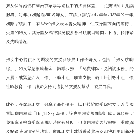
握及保障她們在離婚或家暴等過程中的法律權益。「免費律師面見諮
服務」每年服務超過200名婦女。在該服務從2012年至2022年的十年
務數字統計中，有625位婦女表示曾受精神、性或身體方面的虐待，
受虐的婦女，其身體及精神狀況較多會出現胸口翳悶 / 不適、精神緊
及失眠情況。
婦女中心提供不同層次的支援及發展工作予婦女，包括:「婦女求助
線」、婦女緊急援助基金、輔導服務、「免費律師面見諮詢服務」的
人層面或緊急介入工作、互助小組、朋輩支援、義工培訓等小組工作
社區教育工作，讓婦女得到適切的支援及幫助、發展自我。
此外，在廖珮珊女士分享了海外例子，以科技協助受虐婦女，以英國
電話應用程式「Bright Sky 為例，該應用程式版面設計成天氣預報
免施虐者檢查受虐者電話時會被發現，但應用程式內設報警、求助資
及紀錄受虐情況的功能。廖珮珊女士建議香港參考及加快利用創新科