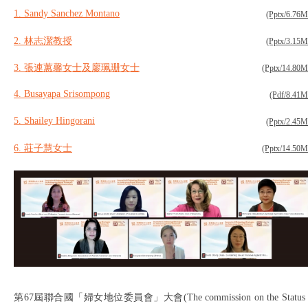
1. Sandy Sanchez Montano
(Pptx/6.76
2. 林志潔教授
(Pptx/3.15
3. 張連蕙馨女士及廖珮珊女士
(Pptx/14.80
4. Busayapa Srisompong
(Pdf/8.41
5. Shailey Hingorani
(Pptx/2.45
6. 莊子慧女士
(Pptx/14.50
第67屆聯合國「婦女地位委員會」大會(The commission on the Status 