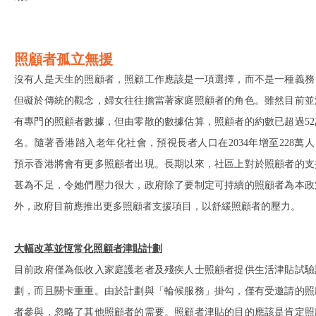
照顧者孤立無援
沒有人是天生的照顧者，照顧工作應該是一項選擇，而不是一種義務
但礙於傳統的觀念，婦女往往擔當著家庭照顧者的角色。雖然目前並
有專門的照顧者數據，但由零散的數據估算，照顧者的約數已超過52
名。隨著香港踏入老年化社會，預視長者人口在2034年增至228萬人
預示香港將會有更多照顧者出現。長期以來，社區上對於照顧者的支
甚為不足，令她們壓力很大，政府除了要制定可持續的照顧者為本政
外，政府目前應推出更多照顧者支援項目，以舒緩照顧者的壓力。
大幅改革並恆常化照顧者津貼計劃
目前政府僅為低收入家庭護老者及殘疾人士照顧者提供生活津貼試驗
劃，而且關卡重重。由於計劃與「輪候服務」掛勾，僅有受邀請的照
者參與，忽略了其他照顧者的需要。照顧者津貼的目的應該是肯定照