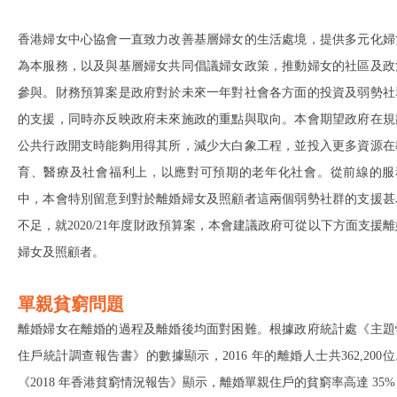
香港婦女中心協會一直致力改善基層婦女的生活處境，提供多元化婦
為本服務，以及與基層婦女共同倡議婦女政策，推動婦女的社區及政
參與。財務預算案是政府對於未來一年對社會各方面的投資及弱勢社
的支援，同時亦反映政府未來施政的重點與取向。本會期望政府在規
公共行政開支時能夠用得其所，減少大白象工程，並投入更多資源在
育、醫療及社會福利上，以應對可預期的老年化社會。從前線的服
中，本會特別留意到對於離婚婦女及照顧者這兩個弱勢社群的支援甚
不足，就2020/21年度財政預算案，本會建議政府可從以下方面支援離
婦女及照顧者。
單親貧窮問題
離婚婦女在離婚的過程及離婚後均面對困難。根據政府統計處《主題
住戶統計調查報告書》的數據顯示，2016 年的離婚人士共362,200
《2018 年香港貧窮情況報告》顯示，離婚單親住戶的貧窮率高達 35%