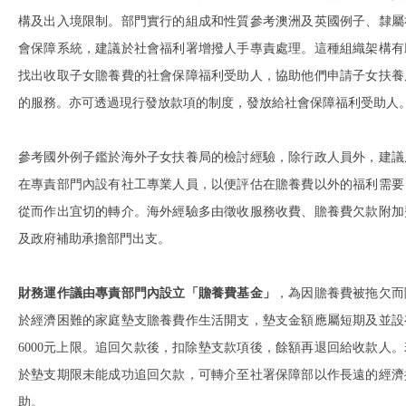
構及出入境限制。部門實行的組成和性質參考澳洲及英國例子、隸屬
會保障系統，建議於社會福利署增撥人手專責處理。這種組織架構有
找出收取子女贍養費的社會保障福利受助人，協助他們申請子女扶養
的服務。亦可透過現行發放款項的制度，發放給社會保障福利受助人
參考國外例子鑑於海外子女扶養局的檢討經驗，除行政人員外，建議
在專責部門內設有社工專業人員，以便評估在贍養費以外的福利需要
從而作出宜切的轉介。海外經驗多由徵收服務收費、贍養費欠款附加
及政府補助承擔部門出支。
財務運作議由專責部門內設立「贍養費基金」
，為因贍養費被拖欠而
於經濟困難的家庭墊支贍養費作生活開支，墊支金額應屬短期及並設
6000元上限。追回欠款後，扣除墊支款項後，餘額再退回給收款人。
於墊支期限未能成功追回欠款，可轉介至社署保障部以作長遠的經濟
助。