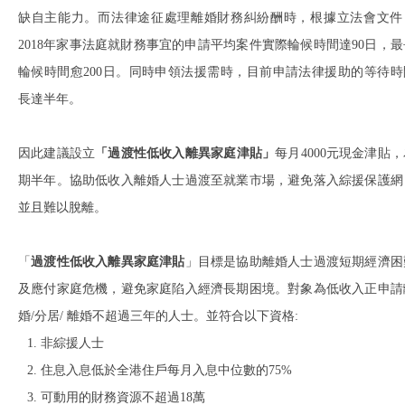
缺自主能力。而法律途征處理離婚財務糾紛酬時，根據立法會文件
2018年家事法庭就財務事宜的申請平均案件實際輪候時間達90日，最
輪候時間愈200日。同時申領法援需時，目前申請法律援助的等待時
長達半年。
因此建議設立
「過渡性低收入離異家庭津貼」
每月4000元現金津貼
期半年。協助低收入離婚人士過渡至就業市場，避免落入綜援保護網
並且難以脫離。
「
過渡性低收入離異家庭津貼
」目標是協助離婚人士過渡短期經濟困
及應付家庭危機，避免家庭陷入經濟長期困境。對象為低收入正申請
婚/分居/ 離婚不超過三年的人士。並符合以下資格:
非綜援人士
住息入息低於全港住戶每月入息中位數的75%
可動用的財務資源不超過18萬