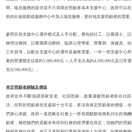
間。喘息服務的提供並不只局限於照顧者為本支援中心，政府可以在
前的社福規劃或服務中心中加入喘息服務，更好地支援照顧者的需要
參照目前支援中心運作模式及人手分配，應包括社工、註冊護士、註
物理治療師、註冊職業治療師、臨床心理學家、營養師、保健員、幼
工作員等，以配合支援中心的運作及服務需要。一年一所支援中心所
要的營運開支估算約5,000,000元（ 人手支出為約4,500,000元及日常
支出500,000元）。
肯定照顧者經驗及價值
政府近年不斷強調居家安老、社區照顧，盡量讓被照顧者留在社區
活，但對於照顧者的支援卻十分不足，更沒有肯定照顧者的價值，令
們身心俱疲。政府一直忽略在社會上一群長期默默地無私付出的無酬
顧者，雖然她們的貢獻未有得到社會的經濟量化肯定，但她們的照顧
驗卻是無比珍貴，亦正正是照顧行業所渴求的人力資源。如果能夠推