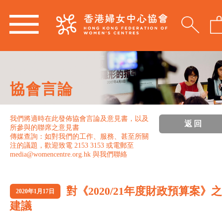
協會言論
我們將適時在此發佈協會言論及意見書，以及
返回
所參與的聯席之意見書
傳媒查詢：如對我們的工作、服務、甚至所關
注的議題，歡迎致電 2153 3153 或電郵至
media@womencentre.org.hk 與我們聯絡
對《2020/21年度財政預算案》之
2020年1月17日
建議