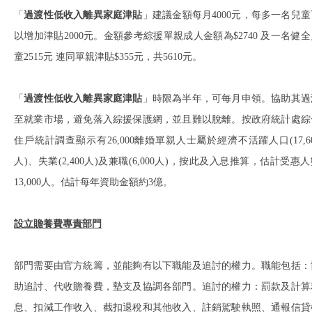
「
過渡性低收入離異家庭津貼
」建議金額每月4000元，每多一名兒童
以增加津貼2000元。金額參考綜援單親成人金額為$2740 及一名健全
童2515元 連同單親津貼$355元，共5610元。
「
過渡性低收入離異家庭津貼
」時限為半年，可每月申領。協助其過
至就業市場，避免落入綜援保護網，並且難以脫離。按政府統計處綜
住戶統計調查顯示有26,000離婚單親人士屬於經濟不活躍人口(17,6
人)、失業(2,400人)及兼職(6,000人)，按此及入息推算，估計受惠
13,000人。估計每年資助金額約3億。
設立贍養費專責部門
部門需要由官方統籌，並能夠有以下職能及追討的權力。職能包括：
助追討、代收贍養費，墊支及協調各部門。追討的權力：罰款及計算
息、扣減工作收入、截扣退稅和其他收入、註銷駕駛執照、通報信貸