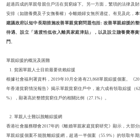
超過四成的單親母親住戶活在貧窮線下。另一方面，繁瑣的法律及財
安排（如贍養費及子女撫養權）令離婚婦女無所適從。有見及此，
本
建議政府以短中長期措施改善單親貧窮問題包括: 改善單親綜援的整
待遇、設立「過渡性低收入離異家庭津貼」，以及設立贍養費專責
門
。
單親綜援的概況及困難
貧困單親人士目前最要依賴綜援
根據社會福利署資料，2019年10月全港有23,868單親綜援個案。《20
年香港貧窮情況報告》揭示單親貧窮住戶中，逾六成有領取綜援（62.
%），顯著高於整體貧窮住戶的相關比例（27.1%）。
單親人士難以脫離綜援網
香港社會服務聯會2017年的《離婚單親家庭貧窮研究》顯示，大部分
單親綜援個案不能脫離綜援網，超過一半個案（55.9%）的領取年期