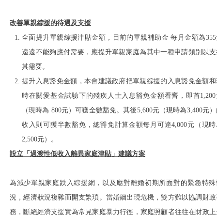
改善單親綜援的待遇及支援
全面提升單親綜援津貼金額，目前的單親補助金 每月金額為355
遠遠不能夠應付需要，應提升單親家庭為其中一種申請類別以支
其需要。
提升入息豁免金額，本會建議政府把單親綜援的入息豁免金額和
時在關愛基金試驗下的殘疾人士入息豁免金額看齊，即首1,200
（現時為 800元）可獲全數豁免。其後5,600元（現時為3,400元
收入則可獲半數豁免，總豁免計算金額每月可達4,000元（現時
2,500元）。
設立「過渡性低收入離異家庭津貼」建議方案
為減少單親家庭跌入綜援網，以及應對離婚初期所面對的緊急特殊
況，經濟狀況複雜而開支繁瑣。當婚姻出現危機，雙方難以協調財政
務，斷絕經濟支援實為常見家庭暴力行徑，家庭照顧者往往在財政上