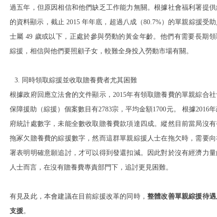
過五年，但原因相信和他們缺乏工作能力無關。根據社會福利署提供
的資料顯示，截止 2015 年年底，超過八成（80.7%）的單親綜援受
士屬 49 歲或以下，正處於參與勞動的黃金年齡。他們有需要長期領
綜援，相信與他們要照顧子女，較難全身投入勞動市場有關。
同時領取綜援並收取贍養費者尤其困難
根據政府回應立法會的文件顯示，2015年有領取贍養費的單親綜合社
保障援助（綜援）個案數目有2783宗，平均金額1700元。 根據2016
府統計處數字，未能全數收取贍養費款項達四成。縱然目前當局沒有
拖冢欠贍養費的綜援數字，然而這群單親綜援人士在拖欠時，需要向
署表明明確意願追討，才可以得到發還扣減。因此對於沒有經濟力量
人士而言，在沒有贍養費專責部門下，追討更見困難。
有見及此，本會建議在目前綜援改革的同時，
整體改善單親綜援待遇
支援
。