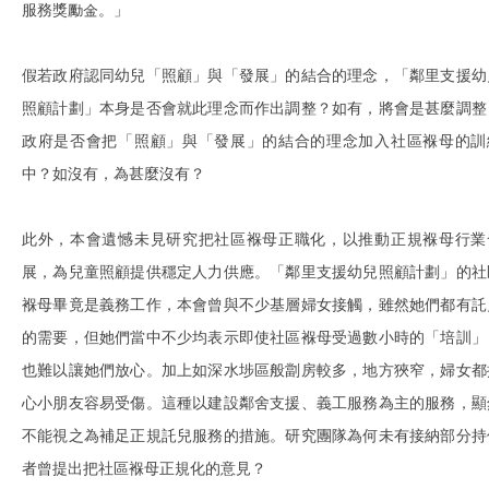
服務獎勵金。」
假若政府認同幼兒「照顧」與「發展」的結合的理念，「鄰里支援幼
照顧計劃」本身是否會就此理念而作出調整？如有，將會是甚麼調整
政府是否會把「照顧」與「發展」的結合的理念加入社區褓母的訓
中？如沒有，為甚麼沒有？
此外，本會遺憾未見研究把社區褓母正職化，以推動正規褓母行業
展，為兒童照顧提供穩定人力供應。「鄰里支援幼兒照顧計劃」的社
褓母畢竟是義務工作，本會曾與不少基層婦女接觸，雖然她們都有託
的需要，但她們當中不少均表示即使社區褓母受過數小時的「培訓」
也難以讓她們放心。加上如深水埗區般劏房較多，地方狹窄，婦女都
心小朋友容易受傷。這種以建設鄰舍支援、義工服務為主的服務，顯
不能視之為補足正規託兒服務的措施。研究團隊為何未有接納部分持
者曾提出把社區褓母正規化的意見？