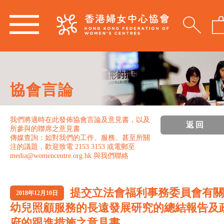
協會言論
我們將適時在此發佈協會言論及意見書，以及
返回
所參與的聯席之意見書
傳媒查詢：如對我們的工作、服務、甚至所關
注的議題，歡迎致電 2153 3153 或電郵至
media@womencentre.org.hk 與我們聯絡
提交立法會福利事務委員會有關
2018年12月10日
幼兒照顧服務的長遠發展研究的總結報告及
府的跟進措施之意見書