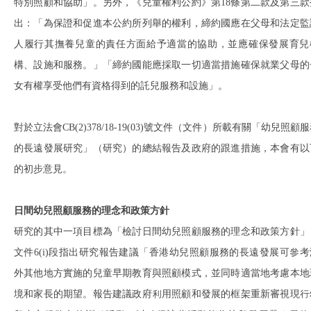
特別照顧和協助」。另外，《兒童權利公約》第18條第二款及第三款
出：「為保證和促進本公約所列舉的權利，締約國應在父母和法定監
人履行其撫養兒童的責任方面給予適當的協助，並應確保發展育兒
構、設施和服務。」「締約國能應採取一切適當措施確保就業父母的
女有權享受他們有資格得到的託兒服務和設施」。
對於立法會CB(2)378/18-19(03)號文件（文件）所載有關「幼兒照顧
的長遠發展研究」（研究）的總結報告及政府的跟進措施，本會有以
的初步意見。
日間幼兒照顧服務的理念和政策方針
研究的其中一項目標為「檢討日間幼兒照顧服務的理念和政策方針」
文件6(i)段指出研究報告建議「香港幼兒照顧服務的長遠發展可參考
外其他地方實施的兒童早期教育與照顧模式，並同時適當地考慮本地
境和家長的期望。報告建議政府利用照顧和發展的框架重新審視現行