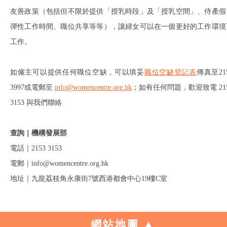
友善政策（包括但不限於提供「授乳時段」及「授乳空間」、侍產假
彈性工作時間、職位共享等等），讓婦女可以在一個更好的工作環境
工作。
如僱主可以提供任何職位空缺，可以填妥
職位空缺登記表
傳真至21
3997或電郵至
info@womencentre.org.hk
；如有任何問題，歡迎致電 21
3153 與我們聯絡
查詢｜機構發展部
電話｜2153 3153
電郵｜info@womencentre.org.hk
地址｜九龍荔枝角永康街7號西港都會中心19樓C室
網站地圖