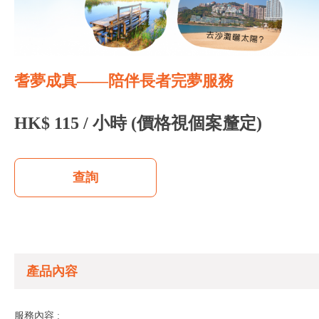
耆夢成真——陪伴長者完夢服務
HK$ 115 / 小時 (價格視個案釐定)
查詢
產品內容
服務內容 :