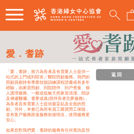
愛．耆跡
「愛．耆跡」致力為長者及有需要人士提供一
返回
站式的上門或到院舍／醫院照顧服務。我們的
照顧員都持有專業技能訓練課程證書或有多年
經驗，由家居照顧、到院陪伴、到戶煮食、個
人護理服務、一般或低敏天然家居清潔、陪診
及傳遞醫囑、耆夢成真(陪伴長者完夢服務)，
為長者及有需要人士提供最妥貼及全面的照
顧。另外，本會已為所有員工購買勞工保險，
並有客戶服務跟進服務前後情況，使用服務更
安心。
如果您對我們愛．耆跡的服務有任何查詢及預