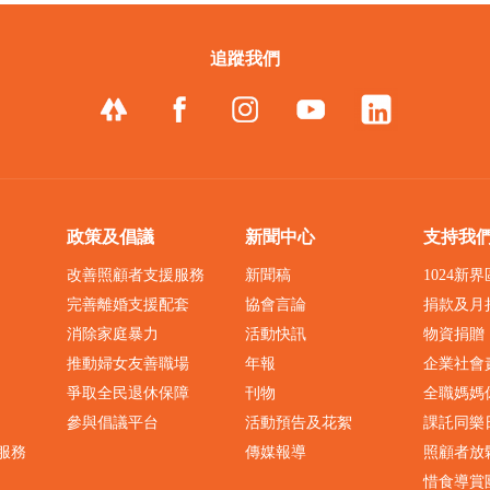
追蹤我們
政策及倡議
新聞中心
支持我
改善照顧者支援服務
新聞稿
1024新
完善離婚支援配套
協會言論
捐款及月
消除家庭暴力
活動快訊
物資捐贈
推動婦女友善職場
年報
企業社會
爭取全民退休保障
刊物
全職媽媽
參與倡議平台
活動預告及花絮
課託同樂
服務
傳媒報導
照顧者放
惜食導賞