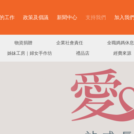
的工作
政策及倡議
新聞中心
支持我們
加入我
物資捐贈
企業社會責任
全職媽媽休息
姊妹工房｜婦女手作坊
禮品店
經費來源