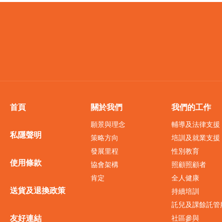
首頁
關於我們
我們的工作
願景與理念
輔導及法律支援
私隱聲明
策略方向
培訓及就業支援
發展里程
性別教育
使用條款
協會架構
照顧照顧者
肯定
全人健康
送貨及退換政策
持續培訓
託兒及課餘託管
友好連結
社區參與