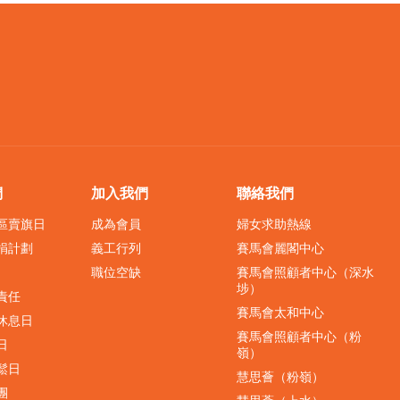
們
加入我們
聯絡我們
界區賣旗日
成為會員
婦女求助熱線
捐計劃
義工行列
賽馬會麗閣中心
職位空缺
賽馬會照顧者中心（深水
埗）
責任
賽馬會太和中心
休息日
賽馬會照顧者中心（粉
日
嶺）
鬆日
慧思薈（粉嶺）
團