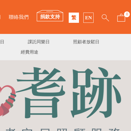
0
捐款支持
們
聯絡我們
繁
EN
日
課託同樂日
照顧者放鬆日
經費用途