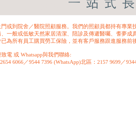
上門或到院舍／醫院照顧服務。我們的照顧員都持有專業
、一般或低敏天然家居清潔、陪診及傳遞醫囑、耆夢成真
會已為所有員工購買勞工保險，並有客戶服務跟進服務前
或 Whatsapp與我們聯絡:
4 6066／9544 7396 (WhatsApp)ㅤㅤㅤㅤ北區：2157 9699／9344 