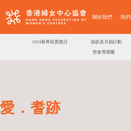
關於我們
我們
1024新界區賣旗日
捐款及月捐計劃
惜食導賞團
愛．耆跡