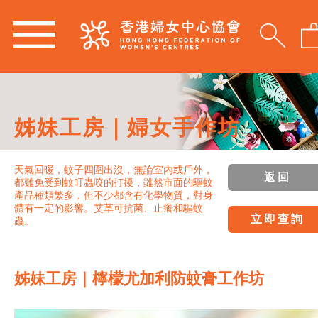
姊妹工房｜婦女手作坊
天氣回暖，蚊子四圍出沒，無論室內或戶外，
返回
都難免受到蚊叮蟲咬的打擾，雖然市面的驅蚊
產品種類繁多，但不少都含有化學物質，對身
體有一定的影響。艾草可抗菌、止癢和驅蚊
立即查詢
蟲。
姊妹工房｜檸檬尤加利防蚊膏工作坊