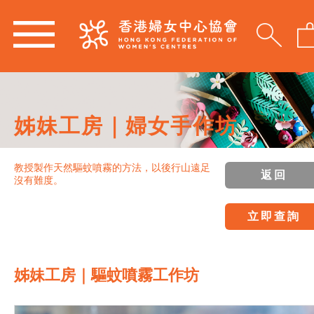
姊妹工房｜婦女手作坊
教授製作天然驅蚊噴霧的方法，以後行山遠足
返回
沒有難度。
立即查詢
姊妹工房｜驅蚊噴霧工作坊