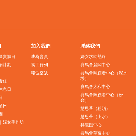
們
加入我們
聯絡我們
界區賣旗日
成為會員
婦女求助熱線
捐計劃
義工行列
賽馬會麗閣中心
職位空缺
賽馬會照顧者中心（深水
埗）
責任
賽馬會太和中心
休息日
賽馬會照顧者中心（粉
日
嶺）
鬆日
慧思薈（粉嶺）
團
慧思薈（上水）
｜婦女手作坊
祥龍圍中心
賽馬會華富中心