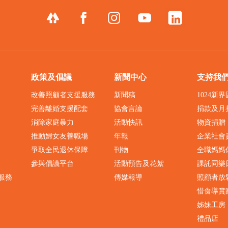
政策及倡議
新聞中心
支持我
改善照顧者支援服務
新聞稿
1024新
完善離婚支援配套
協會言論
捐款及月
消除家庭暴力
活動快訊
物資捐贈
推動婦女友善職場
年報
企業社會
爭取全民退休保障
刊物
全職媽媽
參與倡議平台
活動預告及花絮
課託同樂
服務
傳媒報導
照顧者放
惜食導賞
姊妹工房
禮品店