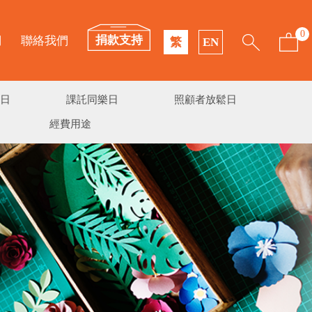
0
捐款支持
們
聯絡我們
繁
EN
日
課託同樂日
照顧者放鬆日
經費用途