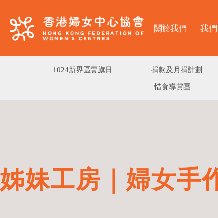
關於我們
我們
1024新界區賣旗日
捐款及月捐計劃
惜食導賞團
姊妹工房｜婦女手