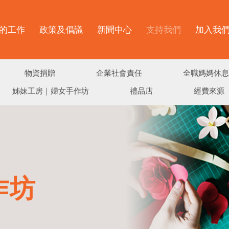
的工作
政策及倡議
新聞中心
支持我們
加入我
物資捐贈
企業社會責任
全職媽媽休息
姊妹工房｜婦女手作坊
禮品店
經費來源
作坊