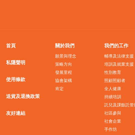
首頁
關於我們
我們的工作
願景與理念
輔導及法律支援
私隱聲明
策略方向
培訓及就業支援
發展里程
性別教育
使用條款
協會架構
照顧照顧者
肯定
全人健康
送貨及退換政策
持續培訓
託兒及課餘託管
友好連結
社區參與
社會企業
手作坊