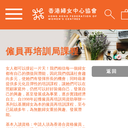
僱員再培訓局課程
女人都可以撐起一片天！我們相信每一個婦女
返回
都有自己的價值與潛能，因此我們倡議社會趨
向多元，使她們有發揮所長的機會；同時藉著
提供多元化且彈性的培訓課程，讓她們可以在
照顧家庭外，仍然可以好好裝備自己，發展自
己的興趣，甚至發展成為事業，逐步實踐經濟
自主。自1998年起獲僱員再培訓局資助舉辦一
系列以基層婦女為本的僱員再培訓課程，至今
已延續多年，為無數婦女重拾興趣、發展潛
能。
基本入讀資格：申請人須為香港合資格僱員，