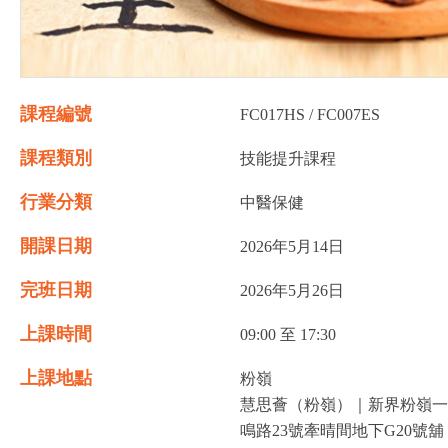
課程編號
FC017HS / FC007ES
課程類別
技能提升課程
行業分類
中醫保健
開課日期
2026年5月14日
完班日期
2026年5月26日
上課時間
09:00 至 17:30
上課地點
粉嶺
慧思薈（粉嶺）｜新界粉嶺一
鳴路23號牽晴間地下G20號舖