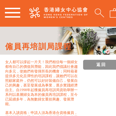
僱員再培訓局課程
女人都可以撐起一片天！我們相信每一個婦女
返回
都有自己的價值與潛能，因此我們倡議社會趨
向多元，使她們有發揮所長的機會；同時藉著
提供多元化且彈性的培訓課程，讓她們可以在
照顧家庭外，仍然可以好好裝備自己，發展自
己的興趣，甚至發展成為事業，逐步實踐經濟
自主。自1998年起獲僱員再培訓局資助舉辦一
系列以基層婦女為本的僱員再培訓課程，至今
已延續多年，為無數婦女重拾興趣、發展潛
能。
基本入讀資格：申請人須為香港合資格僱員，