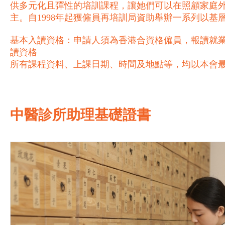
供多元化且彈性的培訓課程，讓她們可以在照顧家庭
主。自1998年起獲僱員再培訓局資助舉辦一系列以
基本入讀資格：申請人須為香港合資格僱員，報讀就業
讀資格
所有課程資料、上課日期、時間及地點等，均以本會
中醫診所助理基礎證書