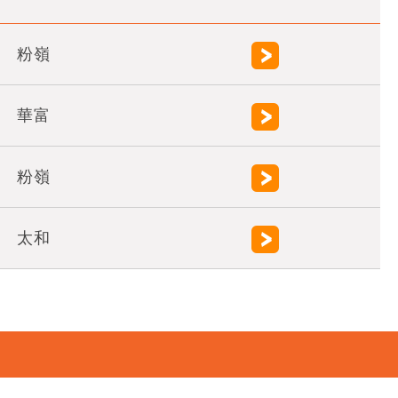
粉嶺
華富
粉嶺
太和