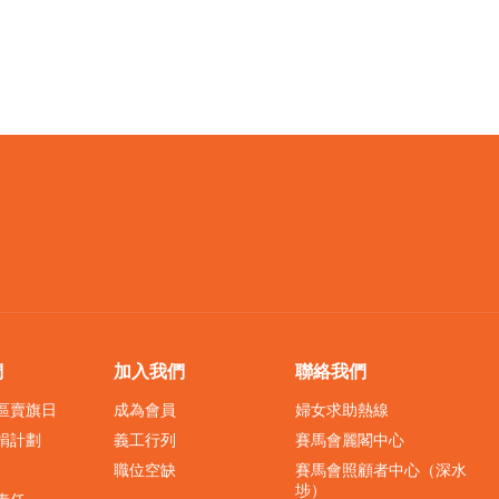
們
加入我們
聯絡我們
界區賣旗日
成為會員
婦女求助熱線
捐計劃
義工行列
賽馬會麗閣中心
職位空缺
賽馬會照顧者中心（深水
埗）