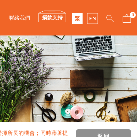
0
捐款支持
們
聯絡我們
繁
EN
發揮所長的機會；同時藉著提
返回