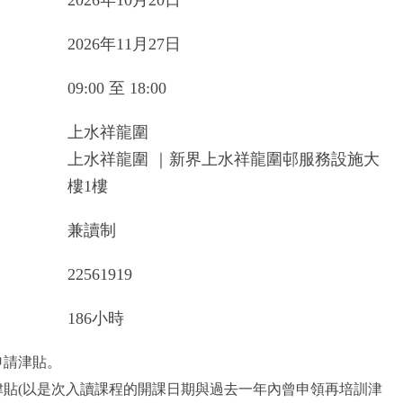
2026年10月20日
2026年11月27日
09:00 至 18:00
上水祥龍圍
上水祥龍圍 ｜新界上水祥龍圍邨服務設施大
樓1樓
兼讀制
22561919
186小時
申請津貼。
津貼(以是次入讀課程的開課日期與過去一年內曾申領再培訓津