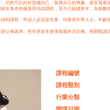
外，仍然可以好好裝備自己，發展自己的興趣，甚至發展
基層婦女為本的僱員再培訓課程，至今已延續多年，為無數
掛鈎課程，申請人必須是失業﹑待業或失學人士。年齡在
最新公佈為準。所有更改本會保留最終決定權。有關報讀
課程編號
課程類別
行業分類
開課日期