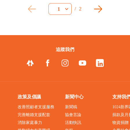
/
2
1
追蹤我們
政策及倡議
新聞中心
支持我
改善照顧者支援服務
新聞稿
1024新
完善離婚支援配套
協會言論
捐款及月
消除家庭暴力
活動快訊
物資捐贈