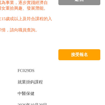
成為事業，逐步實踐經濟自
婦女重拾興趣、發展潛能。
15歲或以上及符合課程的入
詳情，請向職員查詢。
接受報名
FC029DS
就業掛鈎課程
中醫保健