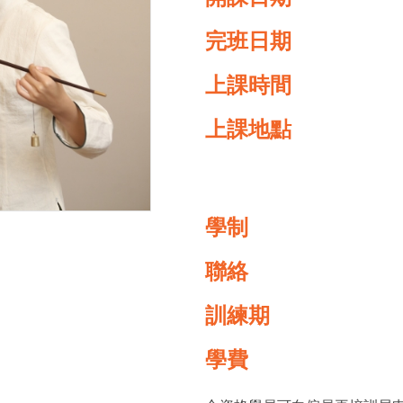
完班日期
上課時間
上課地點
學制
聯絡
訓練期
學費