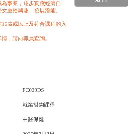
成為事業，逐步實踐經濟自
婦女重拾興趣、發展潛能。
15歲或以上及符合課程的入
詳情，請向職員查詢。
FC029DS
就業掛鈎課程
中醫保健