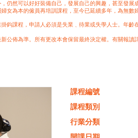
外，仍然可以好好裝備自己，發展自己的興趣，甚至發展
基層婦女為本的僱員再培訓課程，至今已延續多年，為無數
掛鈎課程，申請人必須是失業﹑待業或失學人士。年齡在
最新公佈為準。所有更改本會保留最終決定權。有關報讀
課程編號
課程類別
行業分類
開課日期