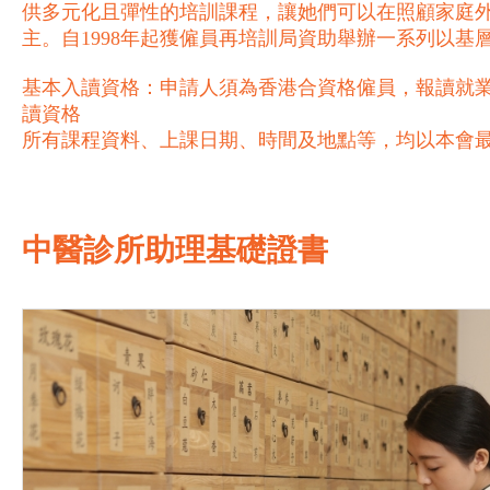
供多元化且彈性的培訓課程，讓她們可以在照顧家庭
主。自1998年起獲僱員再培訓局資助舉辦一系列以
基本入讀資格：申請人須為香港合資格僱員，報讀就業
讀資格
所有課程資料、上課日期、時間及地點等，均以本會
中醫診所助理基礎證書