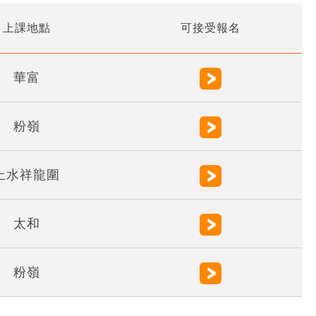
上課地點
可接受報名
華富
粉嶺
上水祥龍圍
太和
粉嶺