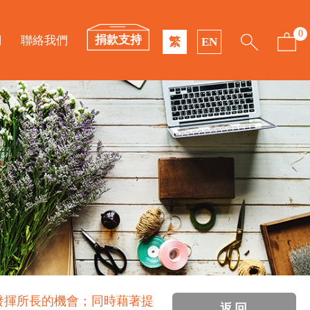
0
捐款支持
們
聯絡我們
繁
EN
發揮所長的機會；同時藉著提
返回