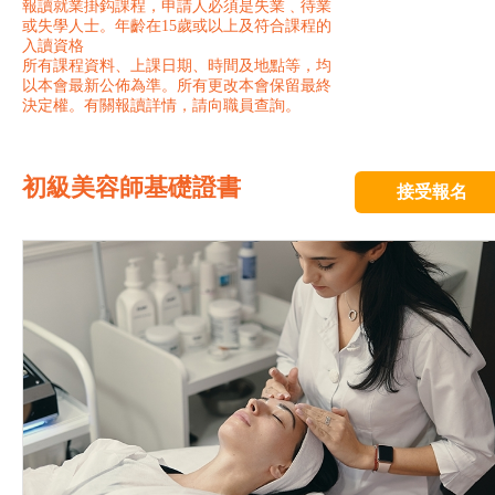
報讀就業掛鈎課程，申請人必須是失業﹑待業
或失學人士。年齡在15歲或以上及符合課程的
入讀資格
所有課程資料、上課日期、時間及地點等，均
以本會最新公佈為準。所有更改本會保留最終
決定權。有關報讀詳情，請向職員查詢。
初級美容師基礎證書
接受報名