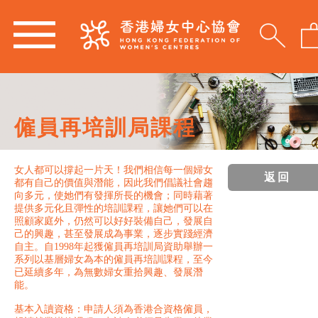
僱員再培訓局課程
女人都可以撐起一片天！我們相信每一個婦女
返回
都有自己的價值與潛能，因此我們倡議社會趨
向多元，使她們有發揮所長的機會；同時藉著
提供多元化且彈性的培訓課程，讓她們可以在
照顧家庭外，仍然可以好好裝備自己，發展自
己的興趣，甚至發展成為事業，逐步實踐經濟
自主。自1998年起獲僱員再培訓局資助舉辦一
系列以基層婦女為本的僱員再培訓課程，至今
已延續多年，為無數婦女重拾興趣、發展潛
能。
基本入讀資格：申請人須為香港合資格僱員，